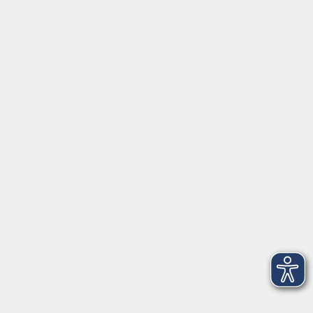
Kontakt
vhs StarnbergAmmersee e. V.
08151 9731210
Geschäftsstelle Starnberg: Bahnhofplatz 14, 82319
Starnberg
info@vhs-starnbergammersee.de
Geschäftsstelle Herrsching: Kienbachstr. 3, 82211
Herrsching
info@vhs-starnbergammersee.de
So erreichen Sie uns.