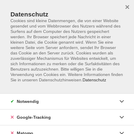
×
Datenschutz
Cookies sind kleine Datenmengen, die von einer Website
gesendet und vom Webbrowser des Nutzers während des
Surfens auf dem Computer des Nutzers gespeichert
Skip to main content
werden. Ihr Browser speichert jede Nachricht in einer
kleinen Datei, die Cookie genannt wird. Wenn Sie eine
weitere Seite vom Server anfordern, sendet Ihr Browser
das Cookie an den Server zurück. Cookies wurden als
zuverlässiger Mechanismus für Websites entwickelt, um
sich Informationen zu merken oder die Surfaktivitäten des
Benutzers aufzuzeichnen. Bitte willigen Sie in die
Verwendung von Cookies ein. Weitere Informationen finden
Sie in unseren Datenschutzhinweisen.
Datenschutz
Sie sind hier:
Einzelveranstaltungen
Notwendig
Führung durch die Ohel-Jakob-Synagoge
- Interessentenliste
Google-Tracking
Bei dieser Führung werden die Geschichte der
Matomo