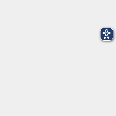
Herrsching
info@vhs-starnbergammersee.de
So erreichen Sie uns.
Öffnungszeiten
Geschäftsstelle Herrsching:
Montag - Freitag
08:30 - 12:30 Uhr
Dienstag
15:00 - 18:00 Uhr
Geschäftsstelle Starnberg:
Montag - Donnerstag
08:30 - 12:30 Uhr
Freitag
10:00 - 12:00 Uhr
Mittwoch zusätzlich
16:00 - 19:00 Uhr
Donnerstag zusätzlich
16:00 - 18:00 Uhr