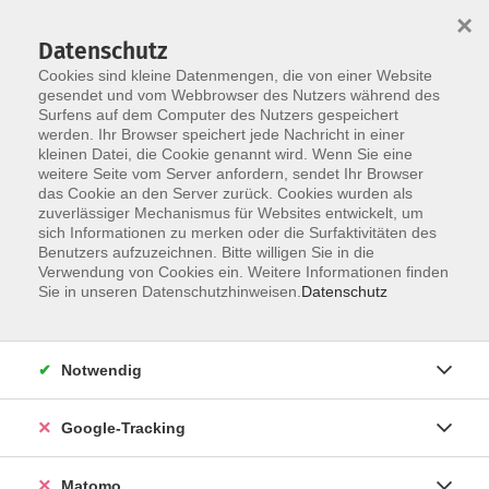
×
Datenschutz
Cookies sind kleine Datenmengen, die von einer Website
gesendet und vom Webbrowser des Nutzers während des
Surfens auf dem Computer des Nutzers gespeichert
Skip to main content
You are here:
werden. Ihr Browser speichert jede Nachricht in einer
Aktuelles
kleinen Datei, die Cookie genannt wird. Wenn Sie eine
weitere Seite vom Server anfordern, sendet Ihr Browser
das Cookie an den Server zurück. Cookies wurden als
Aktuelle Informationen aus der vhs
zuverlässiger Mechanismus für Websites entwickelt, um
sich Informationen zu merken oder die Surfaktivitäten des
Benutzers aufzuzeichnen. Bitte willigen Sie in die
Verwendung von Cookies ein. Weitere Informationen finden
Volkshochschule StarnbergAmmersee
Sie in unseren Datenschutzhinweisen.
Datenschutz
e.V.
10.05.2023
Notwendig
Endlich ist es soweit!
Aus zwei mach eins: Die beiden Volkshochschulen "vhs
Google-Tracking
Herrsching e.V. "und "vhs Starnberger See e.V." haben sich
zuammengeschlossen und sind gemeinsam jetzt die
Matomo