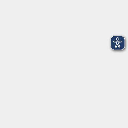
| Login für Kursleitende
Widerruf
Programm
Gesellschaft
Beruf
Sprachen
Gesundheit
Kultur
Junge vhs
Online & Hybrid
Verbraucherbildung