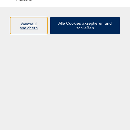
Programm
Auswahl
Alle Cookies akzeptieren und
Gesellschaft
speichern
schließen
Beruf
Sprachen
Gesundheit
Kultur
Junge vhs
Online & Hybrid
Verbraucherbildung
Inhalte
Startseite