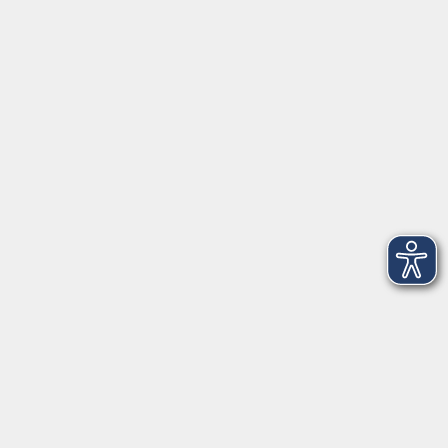
Herrsching
info@vhs-starnbergammersee.de
So erreichen Sie uns.
Öffnungszeiten
Geschäftsstelle Herrsching:
Montag - Freitag
08:30 - 12:30 Uhr
Dienstag
15:00 - 18:00 Uhr
Geschäftsstelle Starnberg:
Montag - Donnerstag
08:30 - 12:30 Uhr
Freitag
10:00 - 12:00 Uhr
Mittwoch zusätzlich
16:00 - 19:00 Uhr
Donnerstag zusätzlich
16:00 - 18:00 Uhr