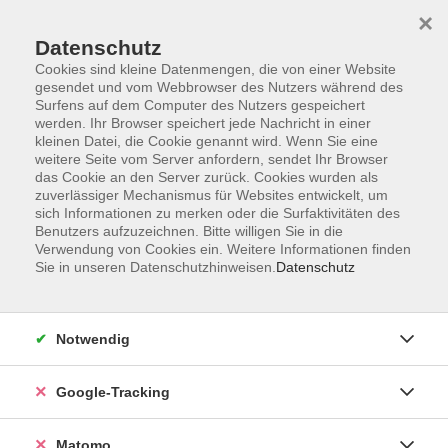
×
Datenschutz
Cookies sind kleine Datenmengen, die von einer Website
gesendet und vom Webbrowser des Nutzers während des
Surfens auf dem Computer des Nutzers gespeichert
Skip to main content
werden. Ihr Browser speichert jede Nachricht in einer
kleinen Datei, die Cookie genannt wird. Wenn Sie eine
weitere Seite vom Server anfordern, sendet Ihr Browser
Der Kurs konnte nicht gefunden werden.
das Cookie an den Server zurück. Cookies wurden als
zuverlässiger Mechanismus für Websites entwickelt, um
sich Informationen zu merken oder die Surfaktivitäten des
Benutzers aufzuzeichnen. Bitte willigen Sie in die
Verwendung von Cookies ein. Weitere Informationen finden
Sie in unseren Datenschutzhinweisen.
Datenschutz
AGB
Datenschutzerklärung
Impressum
Notwendig
Newsletter
| Login für Kursleitende
Google-Tracking
Widerruf
Matomo