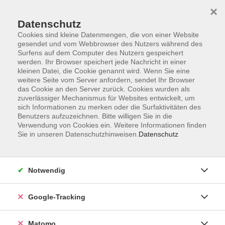
×
Datenschutz
Cookies sind kleine Datenmengen, die von einer Website
gesendet und vom Webbrowser des Nutzers während des
Surfens auf dem Computer des Nutzers gespeichert
Skip to main content
werden. Ihr Browser speichert jede Nachricht in einer
kleinen Datei, die Cookie genannt wird. Wenn Sie eine
weitere Seite vom Server anfordern, sendet Ihr Browser
Der Kurs konnte nicht gefunden werden.
das Cookie an den Server zurück. Cookies wurden als
zuverlässiger Mechanismus für Websites entwickelt, um
sich Informationen zu merken oder die Surfaktivitäten des
Benutzers aufzuzeichnen. Bitte willigen Sie in die
Verwendung von Cookies ein. Weitere Informationen finden
Sie in unseren Datenschutzhinweisen.
Datenschutz
AGB
Datenschutzerklärung
Impressum
Notwendig
Newsletter
| Login für Kursleitende
Google-Tracking
Widerruf
Matomo