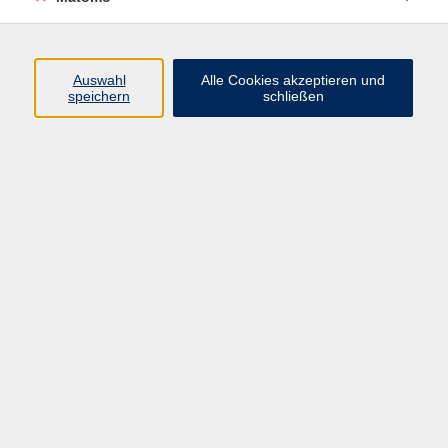
Programm
Auswahl
Alle Cookies akzeptieren und
Gesellschaft
speichern
schließen
Beruf
Sprachen
Gesundheit
Kultur
Junge vhs
Online & Hybrid
Verbraucherbildung
Inhalte
Startseite