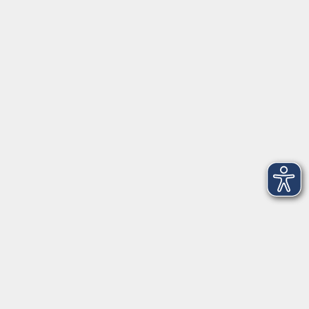
Herrsching
info@vhs-starnbergammersee.de
So erreichen Sie uns.
Öffnungszeiten
Geschäftsstelle Herrsching:
Montag - Freitag
08:30 - 12:30 Uhr
Dienstag
15:00 - 18:00 Uhr
Geschäftsstelle Starnberg:
Montag - Donnerstag
08:30 - 12:30 Uhr
Freitag
10:00 - 12:00 Uhr
Mittwoch zusätzlich
16:00 - 19:00 Uhr
Donnerstag zusätzlich
16:00 - 18:00 Uhr