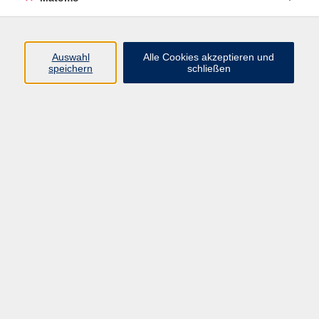
Programm
Auswahl
Alle Cookies akzeptieren und
Gesellschaft
speichern
schließen
Beruf
Sprachen
Gesundheit
Kultur
Junge vhs
Online & Hybrid
Verbraucherbildung
Inhalte
Startseite