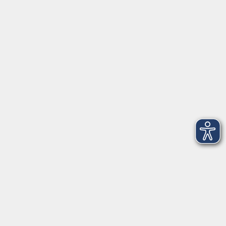
Herrsching
info@vhs-starnbergammersee.de
So erreichen Sie uns.
Öffnungszeiten
Geschäftsstelle Herrsching:
Montag - Freitag
08:30 - 12:30 Uhr
Dienstag
15:00 - 18:00 Uhr
Geschäftsstelle Starnberg:
Montag - Donnerstag
08:30 - 12:30 Uhr
Freitag
10:00 - 12:00 Uhr
Mittwoch zusätzlich
16:00 - 19:00 Uhr
Donnerstag zusätzlich
16:00 - 18:00 Uhr