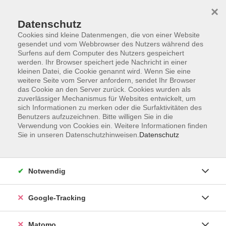
×
Datenschutz
Cookies sind kleine Datenmengen, die von einer Website
gesendet und vom Webbrowser des Nutzers während des
Surfens auf dem Computer des Nutzers gespeichert
Skip to main content
werden. Ihr Browser speichert jede Nachricht in einer
kleinen Datei, die Cookie genannt wird. Wenn Sie eine
weitere Seite vom Server anfordern, sendet Ihr Browser
Der Kurs konnte nicht gefunden werden.
das Cookie an den Server zurück. Cookies wurden als
zuverlässiger Mechanismus für Websites entwickelt, um
sich Informationen zu merken oder die Surfaktivitäten des
Benutzers aufzuzeichnen. Bitte willigen Sie in die
Verwendung von Cookies ein. Weitere Informationen finden
Sie in unseren Datenschutzhinweisen.
Datenschutz
AGB
Datenschutzerklärung
Impressum
Notwendig
Newsletter
| Login für Kursleitende
Google-Tracking
Widerruf
Matomo