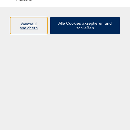
Programm
Auswahl
Alle Cookies akzeptieren und
Gesellschaft
speichern
schließen
Beruf
Sprachen
Gesundheit
Kultur
Junge vhs
Online & Hybrid
Verbraucherbildung
Inhalte
Startseite