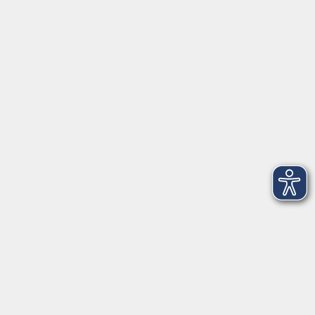
Herrsching
info@vhs-starnbergammersee.de
So erreichen Sie uns.
Öffnungszeiten
Geschäftsstelle Herrsching:
Montag - Freitag
08:30 - 12:30 Uhr
Dienstag
15:00 - 18:00 Uhr
Geschäftsstelle Starnberg:
Montag - Donnerstag
08:30 - 12:30 Uhr
Freitag
10:00 - 12:00 Uhr
Mittwoch zusätzlich
16:00 - 19:00 Uhr
Donnerstag zusätzlich
16:00 - 18:00 Uhr