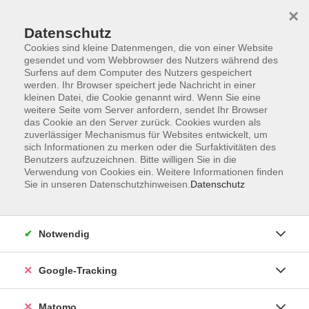
×
Datenschutz
Cookies sind kleine Datenmengen, die von einer Website
gesendet und vom Webbrowser des Nutzers während des
Surfens auf dem Computer des Nutzers gespeichert
Skip to main content
werden. Ihr Browser speichert jede Nachricht in einer
kleinen Datei, die Cookie genannt wird. Wenn Sie eine
weitere Seite vom Server anfordern, sendet Ihr Browser
Der Kurs konnte nicht gefunden werden.
das Cookie an den Server zurück. Cookies wurden als
zuverlässiger Mechanismus für Websites entwickelt, um
sich Informationen zu merken oder die Surfaktivitäten des
Benutzers aufzuzeichnen. Bitte willigen Sie in die
Verwendung von Cookies ein. Weitere Informationen finden
Sie in unseren Datenschutzhinweisen.
Datenschutz
AGB
Datenschutzerklärung
Impressum
Notwendig
Newsletter
| Login für Kursleitende
Google-Tracking
Widerruf
Matomo