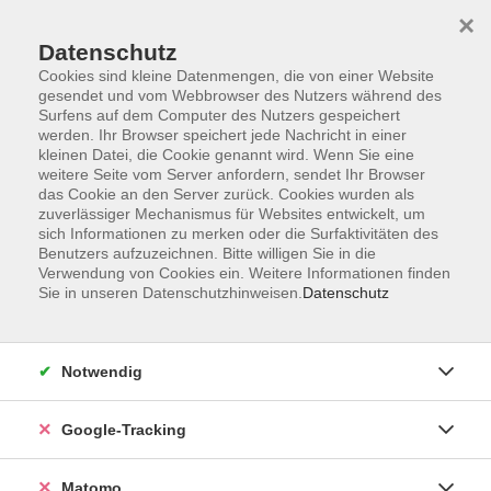
×
Datenschutz
Cookies sind kleine Datenmengen, die von einer Website
gesendet und vom Webbrowser des Nutzers während des
Surfens auf dem Computer des Nutzers gespeichert
Skip to main content
werden. Ihr Browser speichert jede Nachricht in einer
kleinen Datei, die Cookie genannt wird. Wenn Sie eine
weitere Seite vom Server anfordern, sendet Ihr Browser
Der Kurs konnte nicht gefunden werden.
das Cookie an den Server zurück. Cookies wurden als
zuverlässiger Mechanismus für Websites entwickelt, um
sich Informationen zu merken oder die Surfaktivitäten des
Benutzers aufzuzeichnen. Bitte willigen Sie in die
Verwendung von Cookies ein. Weitere Informationen finden
Sie in unseren Datenschutzhinweisen.
Datenschutz
AGB
Datenschutzerklärung
Impressum
Notwendig
Newsletter
| Login für Kursleitende
Google-Tracking
Widerruf
Matomo