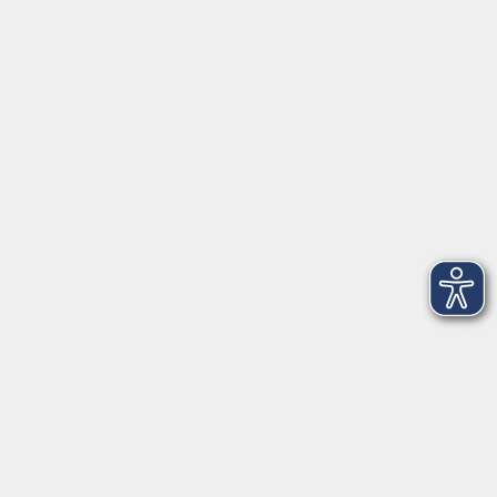
Herrsching
info@vhs-starnbergammersee.de
So erreichen Sie uns.
Öffnungszeiten
Geschäftsstelle Herrsching:
Montag - Freitag
08:30 - 12:30 Uhr
Dienstag
15:00 - 18:00 Uhr
Geschäftsstelle Starnberg:
Montag - Donnerstag
08:30 - 12:30 Uhr
Freitag
10:00 - 12:00 Uhr
Mittwoch zusätzlich
16:00 - 19:00 Uhr
Donnerstag zusätzlich
16:00 - 18:00 Uhr