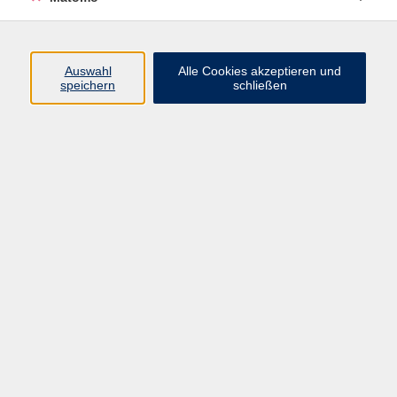
Programm
Auswahl
Alle Cookies akzeptieren und
Gesellschaft
speichern
schließen
Beruf
Sprachen
Gesundheit
Kultur
Junge vhs
Online & Hybrid
Verbraucherbildung
Inhalte
Startseite