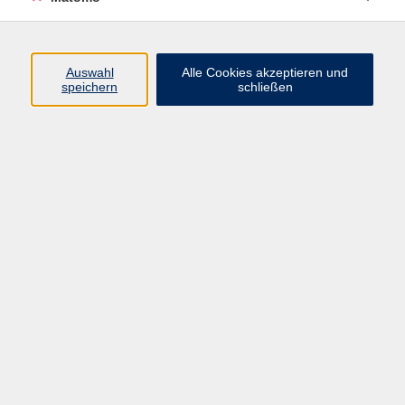
Programm
Auswahl
Alle Cookies akzeptieren und
Gesellschaft
speichern
schließen
Beruf
Sprachen
Gesundheit
Kultur
Junge vhs
Online & Hybrid
Verbraucherbildung
Inhalte
Startseite