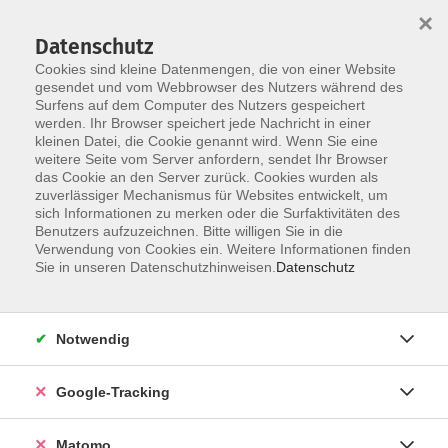
×
Datenschutz
Cookies sind kleine Datenmengen, die von einer Website
gesendet und vom Webbrowser des Nutzers während des
Surfens auf dem Computer des Nutzers gespeichert
Skip to main content
werden. Ihr Browser speichert jede Nachricht in einer
kleinen Datei, die Cookie genannt wird. Wenn Sie eine
weitere Seite vom Server anfordern, sendet Ihr Browser
Der Kurs konnte nicht gefunden werden.
das Cookie an den Server zurück. Cookies wurden als
zuverlässiger Mechanismus für Websites entwickelt, um
sich Informationen zu merken oder die Surfaktivitäten des
Benutzers aufzuzeichnen. Bitte willigen Sie in die
Verwendung von Cookies ein. Weitere Informationen finden
AGB
Sie in unseren Datenschutzhinweisen.
Datenschutz
Datenschutzerklärung
Impressum
Notwendig
Newsletter
| Login für Kursleitende
Google-Tracking
Widerruf
Matomo