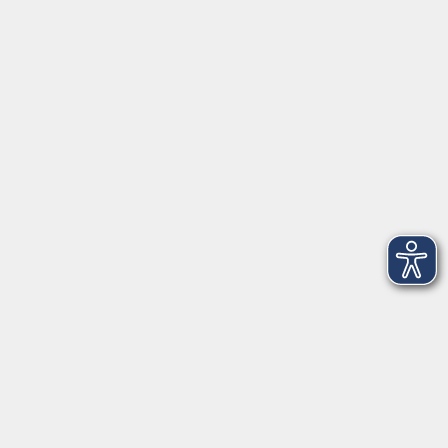
Herrsching
info@vhs-starnbergammersee.de
So erreichen Sie uns.
Öffnungszeiten
Geschäftsstelle Herrsching:
Montag - Freitag
08:30 - 12:30 Uhr
Dienstag
15:00 - 18:00 Uhr
Geschäftsstelle Starnberg:
Montag - Donnerstag
08:30 - 12:30 Uhr
Freitag
10:00 - 12:00 Uhr
Mittwoch zusätzlich
16:00 - 19:00 Uhr
Donnerstag zusätzlich
16:00 - 18:00 Uhr