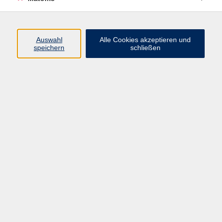
Programm
Auswahl
Alle Cookies akzeptieren und
Gesellschaft
speichern
schließen
Beruf
Sprachen
Gesundheit
Kultur
Junge vhs
Online & Hybrid
Verbraucherbildung
Inhalte
Startseite