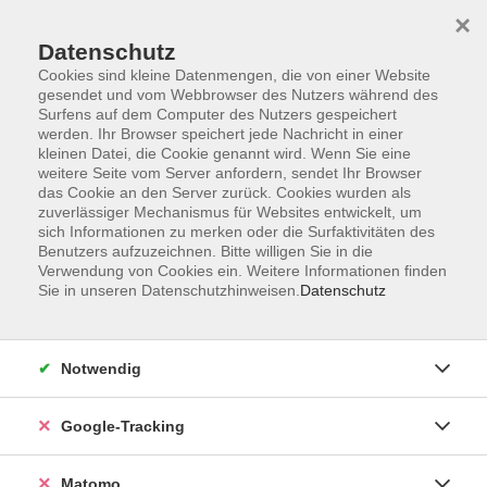
×
Datenschutz
Cookies sind kleine Datenmengen, die von einer Website
gesendet und vom Webbrowser des Nutzers während des
Surfens auf dem Computer des Nutzers gespeichert
Skip to main content
werden. Ihr Browser speichert jede Nachricht in einer
kleinen Datei, die Cookie genannt wird. Wenn Sie eine
weitere Seite vom Server anfordern, sendet Ihr Browser
Der Kurs konnte nicht gefunden werden.
das Cookie an den Server zurück. Cookies wurden als
zuverlässiger Mechanismus für Websites entwickelt, um
sich Informationen zu merken oder die Surfaktivitäten des
Benutzers aufzuzeichnen. Bitte willigen Sie in die
Verwendung von Cookies ein. Weitere Informationen finden
Sie in unseren Datenschutzhinweisen.
Datenschutz
AGB
Datenschutzerklärung
Impressum
Notwendig
Newsletter
| Login für Kursleitende
Google-Tracking
Widerruf
Matomo