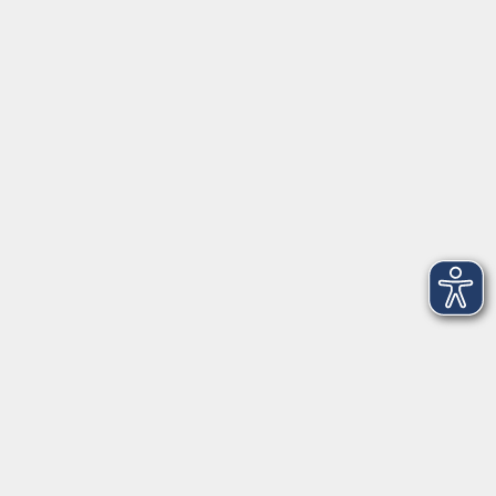
Herrsching
info@vhs-starnbergammersee.de
So erreichen Sie uns.
Öffnungszeiten
Geschäftsstelle Herrsching:
Montag - Freitag
08:30 - 12:30 Uhr
Dienstag
15:00 - 18:00 Uhr
Geschäftsstelle Starnberg:
Montag - Donnerstag
08:30 - 12:30 Uhr
Freitag
10:00 - 12:00 Uhr
Mittwoch zusätzlich
16:00 - 19:00 Uhr
Donnerstag zusätzlich
16:00 - 18:00 Uhr