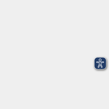
Herrsching
info@vhs-starnbergammersee.de
So erreichen Sie uns.
Öffnungszeiten
Geschäftsstelle Herrsching:
Montag - Freitag
08:30 - 12:30 Uhr
Dienstag
15:00 - 18:00 Uhr
Geschäftsstelle Starnberg:
Montag - Donnerstag
08:30 - 12:30 Uhr
Freitag
10:00 - 12:00 Uhr
Mittwoch zusätzlich
16:00 - 19:00 Uhr
Donnerstag zusätzlich
16:00 - 18:00 Uhr