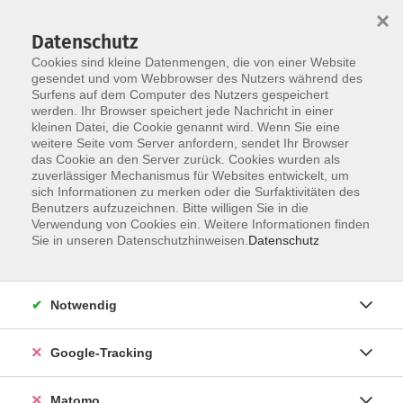
×
Datenschutz
Cookies sind kleine Datenmengen, die von einer Website
gesendet und vom Webbrowser des Nutzers während des
Surfens auf dem Computer des Nutzers gespeichert
Skip to main content
werden. Ihr Browser speichert jede Nachricht in einer
kleinen Datei, die Cookie genannt wird. Wenn Sie eine
weitere Seite vom Server anfordern, sendet Ihr Browser
Der Kurs konnte nicht gefunden werden.
das Cookie an den Server zurück. Cookies wurden als
zuverlässiger Mechanismus für Websites entwickelt, um
sich Informationen zu merken oder die Surfaktivitäten des
Benutzers aufzuzeichnen. Bitte willigen Sie in die
Verwendung von Cookies ein. Weitere Informationen finden
AGB
Sie in unseren Datenschutzhinweisen.
Datenschutz
Datenschutzerklärung
Impressum
Notwendig
Newsletter
| Login für Kursleitende
Google-Tracking
Widerruf
Matomo