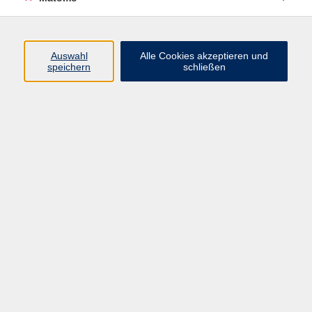
Programm
Auswahl
Alle Cookies akzeptieren und
Gesellschaft
speichern
schließen
Beruf
Sprachen
Gesundheit
Kultur
Junge vhs
Online & Hybrid
Verbraucherbildung
Inhalte
Startseite