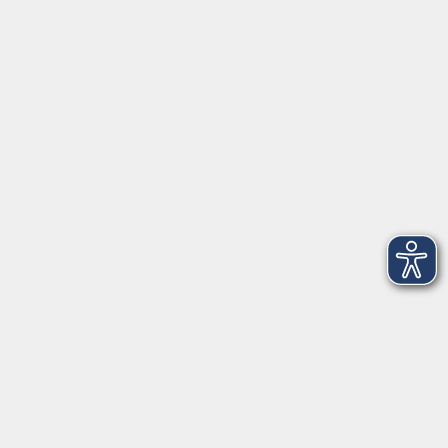
Herrsching
info@vhs-starnbergammersee.de
So erreichen Sie uns.
Öffnungszeiten
Geschäftsstelle Herrsching:
Montag - Freitag
08:30 - 12:30 Uhr
Dienstag
15:00 - 18:00 Uhr
Geschäftsstelle Starnberg:
Montag - Donnerstag
08:30 - 12:30 Uhr
Freitag
10:00 - 12:00 Uhr
Mittwoch zusätzlich
16:00 - 19:00 Uhr
Donnerstag zusätzlich
16:00 - 18:00 Uhr