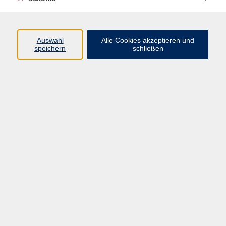
Programm
Auswahl
Alle Cookies akzeptieren und
Gesellschaft
speichern
schließen
Beruf
Sprachen
Gesundheit
Kultur
Junge vhs
Online & Hybrid
Verbraucherbildung
Inhalte
Startseite