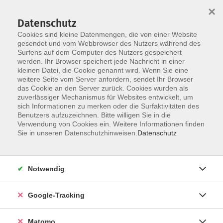
×
Datenschutz
Cookies sind kleine Datenmengen, die von einer Website
gesendet und vom Webbrowser des Nutzers während des
Surfens auf dem Computer des Nutzers gespeichert
Skip to main content
werden. Ihr Browser speichert jede Nachricht in einer
kleinen Datei, die Cookie genannt wird. Wenn Sie eine
weitere Seite vom Server anfordern, sendet Ihr Browser
Der Kurs konnte nicht gefunden werden.
das Cookie an den Server zurück. Cookies wurden als
zuverlässiger Mechanismus für Websites entwickelt, um
sich Informationen zu merken oder die Surfaktivitäten des
Benutzers aufzuzeichnen. Bitte willigen Sie in die
Verwendung von Cookies ein. Weitere Informationen finden
AGB
Sie in unseren Datenschutzhinweisen.
Datenschutz
Datenschutzerklärung
Impressum
Notwendig
Newsletter
| Login für Kursleitende
Google-Tracking
Widerruf
Matomo