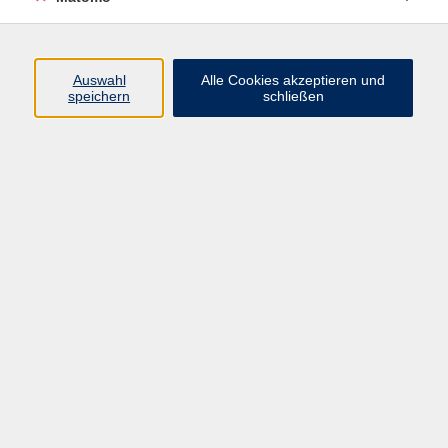
Programm
Auswahl
Alle Cookies akzeptieren und
Gesellschaft
speichern
schließen
Beruf
Sprachen
Gesundheit
Kultur
Junge vhs
Online & Hybrid
Verbraucherbildung
Inhalte
Startseite