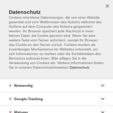
×
Datenschutz
Cookies sind kleine Datenmengen, die von einer Website
gesendet und vom Webbrowser des Nutzers während des
Surfens auf dem Computer des Nutzers gespeichert
Skip to main content
werden. Ihr Browser speichert jede Nachricht in einer
kleinen Datei, die Cookie genannt wird. Wenn Sie eine
weitere Seite vom Server anfordern, sendet Ihr Browser
Der Kurs konnte nicht gefunden werden.
das Cookie an den Server zurück. Cookies wurden als
zuverlässiger Mechanismus für Websites entwickelt, um
sich Informationen zu merken oder die Surfaktivitäten des
Benutzers aufzuzeichnen. Bitte willigen Sie in die
Verwendung von Cookies ein. Weitere Informationen finden
Sie in unseren Datenschutzhinweisen.
Datenschutz
AGB
Datenschutzerklärung
Impressum
Notwendig
Newsletter
| Login für Kursleitende
Google-Tracking
Widerruf
Matomo