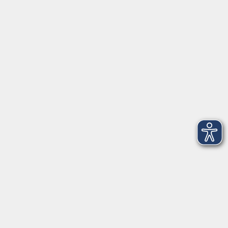
Herrsching
info@vhs-starnbergammersee.de
So erreichen Sie uns.
Öffnungszeiten
Geschäftsstelle Herrsching:
Montag - Freitag
08:30 - 12:30 Uhr
Dienstag
15:00 - 18:00 Uhr
Geschäftsstelle Starnberg:
Montag - Donnerstag
08:30 - 12:30 Uhr
Freitag
10:00 - 12:00 Uhr
Mittwoch zusätzlich
16:00 - 19:00 Uhr
Donnerstag zusätzlich
16:00 - 18:00 Uhr