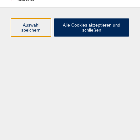
Programm
Auswahl
Alle Cookies akzeptieren und
Gesellschaft
speichern
schließen
Beruf
Sprachen
Gesundheit
Kultur
Junge vhs
Online & Hybrid
Verbraucherbildung
Inhalte
Startseite