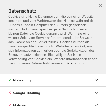
×
Datenschutz
Cookies sind kleine Datenmengen, die von einer Website
gesendet und vom Webbrowser des Nutzers während des
Surfens auf dem Computer des Nutzers gespeichert
Skip to main content
werden. Ihr Browser speichert jede Nachricht in einer
kleinen Datei, die Cookie genannt wird. Wenn Sie eine
weitere Seite vom Server anfordern, sendet Ihr Browser
Der Kurs konnte nicht gefunden werden.
das Cookie an den Server zurück. Cookies wurden als
zuverlässiger Mechanismus für Websites entwickelt, um
sich Informationen zu merken oder die Surfaktivitäten des
Benutzers aufzuzeichnen. Bitte willigen Sie in die
Verwendung von Cookies ein. Weitere Informationen finden
AGB
Sie in unseren Datenschutzhinweisen.
Datenschutz
Datenschutzerklärung
Impressum
Notwendig
Newsletter
| Login für Kursleitende
Google-Tracking
Widerruf
Matomo