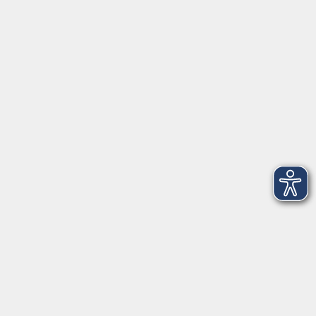
Herrsching
info@vhs-starnbergammersee.de
So erreichen Sie uns.
Öffnungszeiten
Geschäftsstelle Herrsching:
Montag - Freitag
08:30 - 12:30 Uhr
Dienstag
15:00 - 18:00 Uhr
Geschäftsstelle Starnberg:
Montag - Donnerstag
08:30 - 12:30 Uhr
Freitag
10:00 - 12:00 Uhr
Mittwoch zusätzlich
16:00 - 19:00 Uhr
Donnerstag zusätzlich
16:00 - 18:00 Uhr