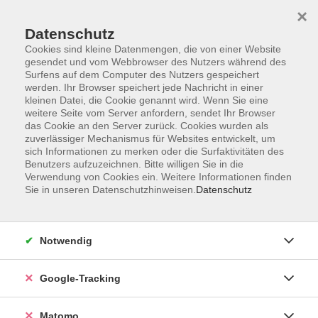
×
Datenschutz
Cookies sind kleine Datenmengen, die von einer Website
gesendet und vom Webbrowser des Nutzers während des
Surfens auf dem Computer des Nutzers gespeichert
Skip to main content
werden. Ihr Browser speichert jede Nachricht in einer
kleinen Datei, die Cookie genannt wird. Wenn Sie eine
weitere Seite vom Server anfordern, sendet Ihr Browser
Der Kurs konnte nicht gefunden werden.
das Cookie an den Server zurück. Cookies wurden als
zuverlässiger Mechanismus für Websites entwickelt, um
sich Informationen zu merken oder die Surfaktivitäten des
Benutzers aufzuzeichnen. Bitte willigen Sie in die
Verwendung von Cookies ein. Weitere Informationen finden
Sie in unseren Datenschutzhinweisen.
Datenschutz
AGB
Datenschutzerklärung
Impressum
Notwendig
Newsletter
| Login für Kursleitende
Google-Tracking
Widerruf
Matomo