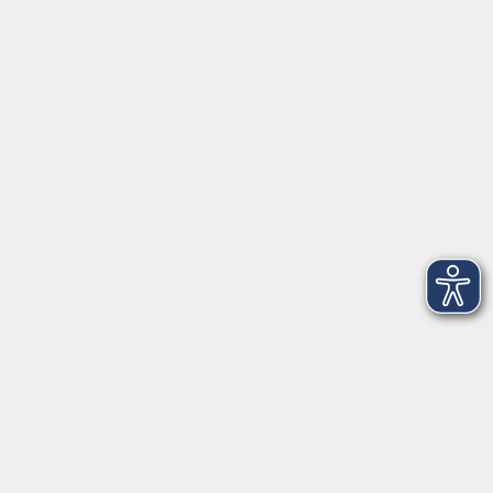
Herrsching
info@vhs-starnbergammersee.de
So erreichen Sie uns.
Öffnungszeiten
Geschäftsstelle Herrsching:
Montag - Freitag
08:30 - 12:30 Uhr
Dienstag
15:00 - 18:00 Uhr
Geschäftsstelle Starnberg:
Montag - Donnerstag
08:30 - 12:30 Uhr
Freitag
10:00 - 12:00 Uhr
Mittwoch zusätzlich
16:00 - 19:00 Uhr
Donnerstag zusätzlich
16:00 - 18:00 Uhr