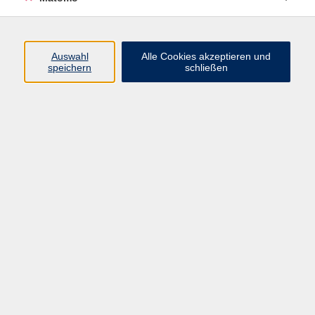
Programm
Auswahl
Alle Cookies akzeptieren und
Gesellschaft
speichern
schließen
Beruf
Sprachen
Gesundheit
Kultur
Junge vhs
Online & Hybrid
Verbraucherbildung
Inhalte
Startseite