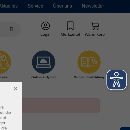
Aktuelles
Service
Über uns
Newsletter
Login
Merkzettel
Warenkorb
e vhs
Online & Hybrid
Verbraucherbildung
×
rs
ei, die
ndet
ger
 die