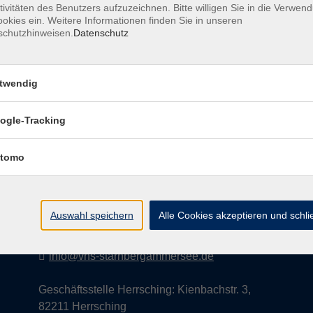
tivitäten des Benutzers aufzuzeichnen. Bitte willigen Sie in die Verwen
okies ein. Weitere Informationen finden Sie in unseren
schutzhinweisen.
Datenschutz
AGB
Datenschutzerklärung
Impress
twendig
ogle-Tracking
Kontakt
tomo
vhs StarnbergAmmersee e. V.
08151 9731210
Auswahl speichern
Alle Cookies akzeptieren und schl
Geschäftsstelle Starnberg: Bahnhofplatz 14,
82319 Starnberg
info@vhs-starnbergammersee.de
Geschäftsstelle Herrsching: Kienbachstr. 3,
82211 Herrsching