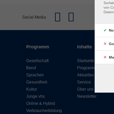
Surfak
von Co
Daten
Social Media
No
Go
Programm
Inhalte
Ma
Gesellschaft
Startseite
Beruf
Programm
Sprachen
Aktuelles
Gesundheit
Service
Kultur
Über uns
Junge vhs
Newsletter
Online & Hybrid
Verbraucherbildung