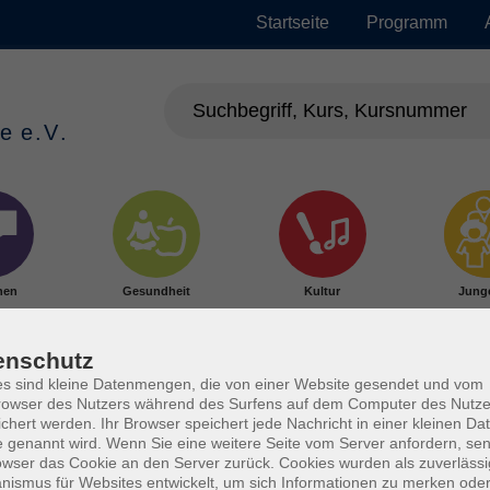
Startseite
Programm
hen
Gesundheit
Kultur
Jung
enschutz
s sind kleine Datenmengen, die von einer Website gesendet und vom
owser des Nutzers während des Surfens auf dem Computer des Nutze
chert werden. Ihr Browser speichert jede Nachricht in einer kleinen Dat
 genannt wird. Wenn Sie eine weitere Seite vom Server anfordern, se
owser das Cookie an den Server zurück. Cookies wurden als zuverlässi
ismus für Websites entwickelt, um sich Informationen zu merken oder