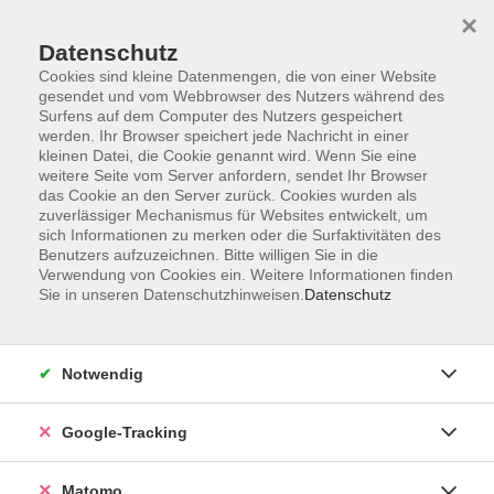
×
Datenschutz
Cookies sind kleine Datenmengen, die von einer Website
gesendet und vom Webbrowser des Nutzers während des
Surfens auf dem Computer des Nutzers gespeichert
Skip to main content
werden. Ihr Browser speichert jede Nachricht in einer
kleinen Datei, die Cookie genannt wird. Wenn Sie eine
weitere Seite vom Server anfordern, sendet Ihr Browser
Der Kurs konnte nicht gefunden werden.
das Cookie an den Server zurück. Cookies wurden als
zuverlässiger Mechanismus für Websites entwickelt, um
sich Informationen zu merken oder die Surfaktivitäten des
Benutzers aufzuzeichnen. Bitte willigen Sie in die
Verwendung von Cookies ein. Weitere Informationen finden
Sie in unseren Datenschutzhinweisen.
Datenschutz
AGB
Datenschutzerklärung
Impressum
Notwendig
Newsletter
| Login für Kursleitende
Google-Tracking
Widerruf
Matomo