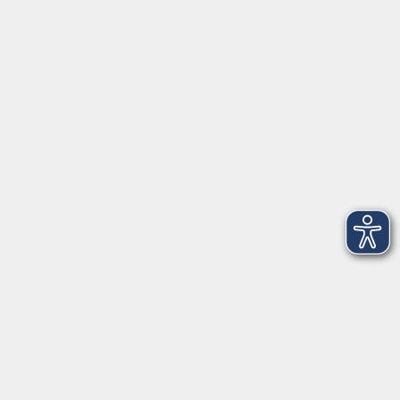
Herrsching
info@vhs-starnbergammersee.de
So erreichen Sie uns.
Öffnungszeiten
Geschäftsstelle Herrsching:
Montag - Freitag
08:30 - 12:30 Uhr
Dienstag
15:00 - 18:00 Uhr
Geschäftsstelle Starnberg:
Montag - Donnerstag
08:30 - 12:30 Uhr
Freitag
10:00 - 12:00 Uhr
Mittwoch zusätzlich
16:00 - 19:00 Uhr
Donnerstag zusätzlich
16:00 - 18:00 Uhr