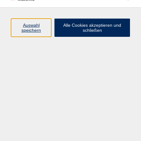
Programm
Auswahl
Alle Cookies akzeptieren und
Gesellschaft
speichern
schließen
Beruf
Sprachen
Gesundheit
Kultur
Junge vhs
Online & Hybrid
Verbraucherbildung
Inhalte
Startseite