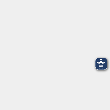
Herrsching
info@vhs-starnbergammersee.de
So erreichen Sie uns.
Öffnungszeiten
Geschäftsstelle Herrsching:
Montag - Freitag
08:30 - 12:30 Uhr
Dienstag
15:00 - 18:00 Uhr
Geschäftsstelle Starnberg:
Montag - Donnerstag
08:30 - 12:30 Uhr
Freitag
10:00 - 12:00 Uhr
Mittwoch zusätzlich
16:00 - 19:00 Uhr
Donnerstag zusätzlich
16:00 - 18:00 Uhr