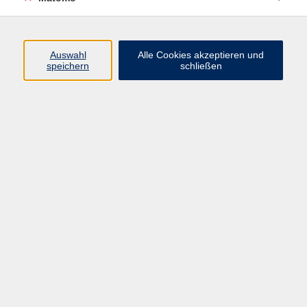
Programm
Auswahl
Alle Cookies akzeptieren und
Gesellschaft
speichern
schließen
Beruf
Sprachen
Gesundheit
Kultur
Junge vhs
Online & Hybrid
Verbraucherbildung
Inhalte
Startseite