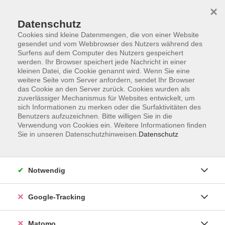
×
Datenschutz
Cookies sind kleine Datenmengen, die von einer Website
gesendet und vom Webbrowser des Nutzers während des
Surfens auf dem Computer des Nutzers gespeichert
Skip to main content
werden. Ihr Browser speichert jede Nachricht in einer
kleinen Datei, die Cookie genannt wird. Wenn Sie eine
weitere Seite vom Server anfordern, sendet Ihr Browser
Der Kurs konnte nicht gefunden werden.
das Cookie an den Server zurück. Cookies wurden als
zuverlässiger Mechanismus für Websites entwickelt, um
sich Informationen zu merken oder die Surfaktivitäten des
Benutzers aufzuzeichnen. Bitte willigen Sie in die
Verwendung von Cookies ein. Weitere Informationen finden
Sie in unseren Datenschutzhinweisen.
Datenschutz
AGB
Datenschutzerklärung
Impressum
Notwendig
Newsletter
| Login für Kursleitende
Google-Tracking
Widerruf
Matomo