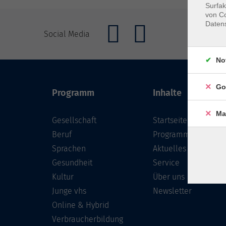
Surfak
von Co
Daten
Social Media
No
Go
Programm
Inhalte
Ma
Gesellschaft
Startseite
Beruf
Programm
Sprachen
Aktuelles
Gesundheit
Service
Kultur
Über uns
Junge vhs
Newsletter
Online & Hybrid
Verbraucherbildung