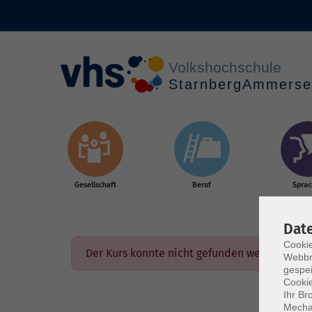
Skip to main content
Gesellschaft
Beruf
Spra
Dat
Cookie
Der Kurs konnte nicht gefunden werden.
Webbr
gespei
Cookie
Ihr Br
Mechan