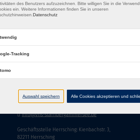
tivitäten des Benutzers aufzuzeichnen. Bitte willigen Sie in die Verwen
okies ein. Weitere Informationen finden Sie in unseren
schutzhinweisen.
Datenschutz
AGB
Datenschutzerklärung
Impressu
twendig
ogle-Tracking
Kontakt
tomo
vhs StarnbergAmmersee e. V.
08151 9731210
Auswahl speichern
Alle Cookies akzeptieren und schl
Geschäftsstelle Starnberg: Bahnhofplatz 14,
82319 Starnberg
info@vhs-starnbergammersee.de
Geschäftsstelle Herrsching: Kienbachstr. 3,
82211 Herrsching