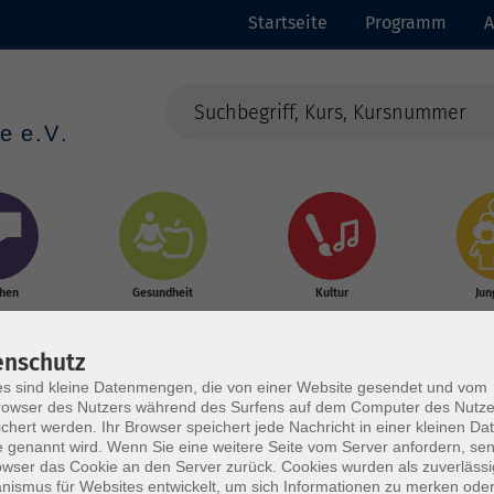
Startseite
Programm
A
chen
Gesundheit
Kultur
Jun
enschutz
s sind kleine Datenmengen, die von einer Website gesendet und vom
owser des Nutzers während des Surfens auf dem Computer des Nutze
chert werden. Ihr Browser speichert jede Nachricht in einer kleinen Dat
 genannt wird. Wenn Sie eine weitere Seite vom Server anfordern, se
owser das Cookie an den Server zurück. Cookies wurden als zuverlässi
ismus für Websites entwickelt, um sich Informationen zu merken oder