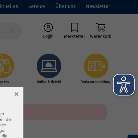
ktuelles
Service
Über uns
Newsletter
Login
Merkzettel
Warenkorb
ge vhs
Online & Hybrid
Verbraucherbildung
×
rs
ei, die
ndet
ger
 die