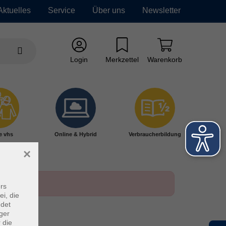
Aktuelles
Service
Über uns
Newsletter
Login
Merkzettel
Warenkorb
e vhs
Online & Hybrid
Verbraucherbildung
×
rs
ei, die
ndet
ger
 die