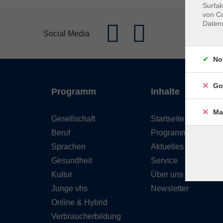
Surfak
von Co
Daten
Social Media
No
Go
Programm
Inhalte
Ma
Gesellschaft
Startseite
Beruf
Programm
Sprachen
Aktuelles
Gesundheit
Service
Kultur
Über uns
Junge vhs
Newsletter
Online & Hybrid
Verbraucherbildung