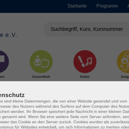
Startseite
Programm
hen
Gesundheit
Kultur
Jung
enschutz
s sind kleine Datenmengen, die von einer Website gesendet und vom
owser des Nutzers während des Surfens auf dem Computer des Nutze
chert werden. Ihr Browser speichert jede Nachricht in einer kleinen Dat
 genannt wird. Wenn Sie eine weitere Seite vom Server anfordern, se
owser das Cookie an den Server zurück. Cookies wurden als zuverlässi
ismus für Websites entwickelt, um sich Informationen zu merken oder