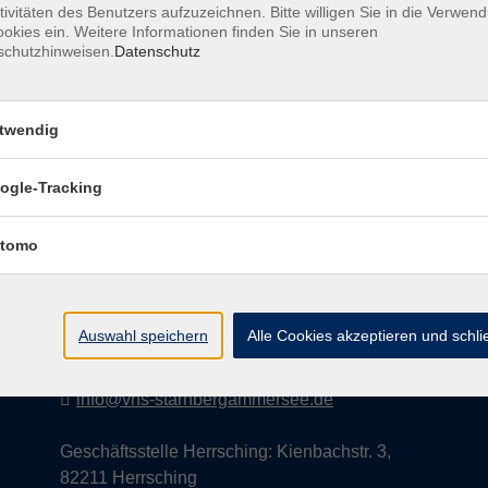
tivitäten des Benutzers aufzuzeichnen. Bitte willigen Sie in die Verwen
okies ein. Weitere Informationen finden Sie in unseren
schutzhinweisen.
Datenschutz
AGB
Datenschutzerklärung
Impress
twendig
ogle-Tracking
Kontakt
tomo
vhs StarnbergAmmersee e. V.
08151 9731210
Auswahl speichern
Alle Cookies akzeptieren und schl
Geschäftsstelle Starnberg: Bahnhofplatz 14,
82319 Starnberg
info@vhs-starnbergammersee.de
Geschäftsstelle Herrsching: Kienbachstr. 3,
82211 Herrsching