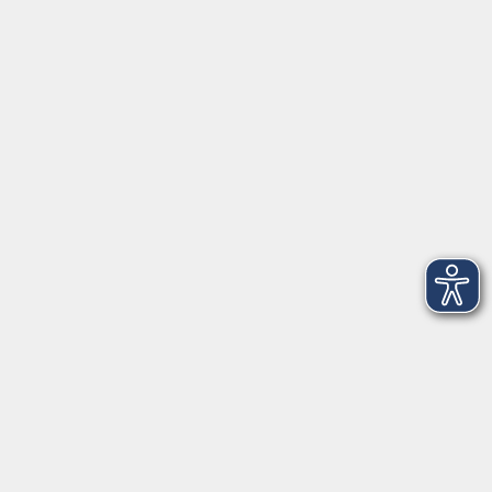
Herrsching
info@vhs-starnbergammersee.de
So erreichen Sie uns.
Öffnungszeiten
Geschäftsstelle Herrsching:
Montag - Freitag
08:30 - 12:30 Uhr
Dienstag
15:00 - 18:00 Uhr
Geschäftsstelle Starnberg:
Montag - Donnerstag
08:30 - 12:30 Uhr
Freitag
10:00 - 12:00 Uhr
Mittwoch zusätzlich
16:00 - 19:00 Uhr
Donnerstag zusätzlich
16:00 - 18:00 Uhr