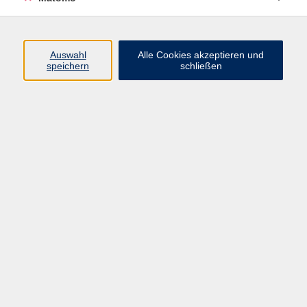
Programm
Auswahl
Alle Cookies akzeptieren und
Gesellschaft
speichern
schließen
Beruf
Sprachen
Gesundheit
Kultur
Junge vhs
Online & Hybrid
Verbraucherbildung
Inhalte
Startseite