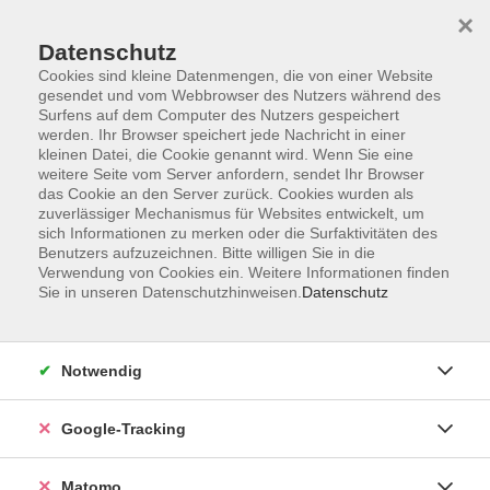
×
Datenschutz
Cookies sind kleine Datenmengen, die von einer Website
gesendet und vom Webbrowser des Nutzers während des
Surfens auf dem Computer des Nutzers gespeichert
Skip to main content
werden. Ihr Browser speichert jede Nachricht in einer
kleinen Datei, die Cookie genannt wird. Wenn Sie eine
weitere Seite vom Server anfordern, sendet Ihr Browser
Der Kurs konnte nicht gefunden werden.
das Cookie an den Server zurück. Cookies wurden als
zuverlässiger Mechanismus für Websites entwickelt, um
sich Informationen zu merken oder die Surfaktivitäten des
Benutzers aufzuzeichnen. Bitte willigen Sie in die
Verwendung von Cookies ein. Weitere Informationen finden
Sie in unseren Datenschutzhinweisen.
Datenschutz
AGB
Datenschutzerklärung
Impressum
Notwendig
Newsletter
| Login für Kursleitende
Google-Tracking
Widerruf
Matomo