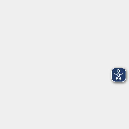
Herrsching
info@vhs-starnbergammersee.de
So erreichen Sie uns.
Öffnungszeiten
Geschäftsstelle Herrsching:
Montag - Freitag
08:30 - 12:30 Uhr
Dienstag
15:00 - 18:00 Uhr
Geschäftsstelle Starnberg:
Montag - Donnerstag
08:30 - 12:30 Uhr
Freitag
10:00 - 12:00 Uhr
Mittwoch zusätzlich
16:00 - 19:00 Uhr
Donnerstag zusätzlich
16:00 - 18:00 Uhr