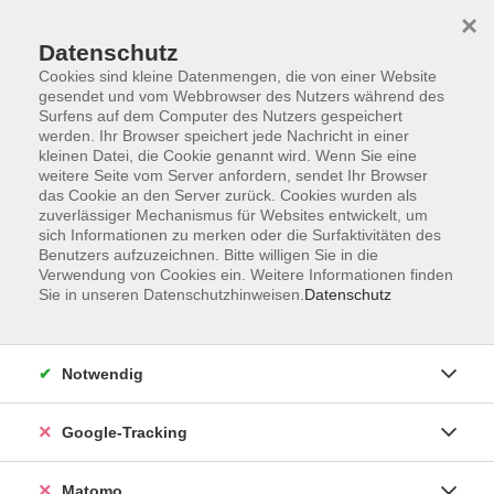
×
Datenschutz
Cookies sind kleine Datenmengen, die von einer Website
gesendet und vom Webbrowser des Nutzers während des
Surfens auf dem Computer des Nutzers gespeichert
Skip to main content
werden. Ihr Browser speichert jede Nachricht in einer
kleinen Datei, die Cookie genannt wird. Wenn Sie eine
weitere Seite vom Server anfordern, sendet Ihr Browser
Der Kurs konnte nicht gefunden werden.
das Cookie an den Server zurück. Cookies wurden als
zuverlässiger Mechanismus für Websites entwickelt, um
sich Informationen zu merken oder die Surfaktivitäten des
Benutzers aufzuzeichnen. Bitte willigen Sie in die
Verwendung von Cookies ein. Weitere Informationen finden
Sie in unseren Datenschutzhinweisen.
Datenschutz
AGB
Datenschutzerklärung
Impressum
Notwendig
Newsletter
| Login für Kursleitende
Google-Tracking
Widerruf
Matomo