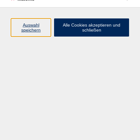
Programm
Auswahl
Alle Cookies akzeptieren und
Gesellschaft
speichern
schließen
Beruf
Sprachen
Gesundheit
Kultur
Junge vhs
Online & Hybrid
Verbraucherbildung
Inhalte
Startseite