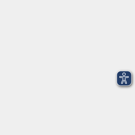
Herrsching
info@vhs-starnbergammersee.de
So erreichen Sie uns.
Öffnungszeiten
Geschäftsstelle Herrsching:
Montag - Freitag
08:30 - 12:30 Uhr
Dienstag
15:00 - 18:00 Uhr
Geschäftsstelle Starnberg:
Montag - Donnerstag
08:30 - 12:30 Uhr
Freitag
10:00 - 12:00 Uhr
Mittwoch zusätzlich
16:00 - 19:00 Uhr
Donnerstag zusätzlich
16:00 - 18:00 Uhr