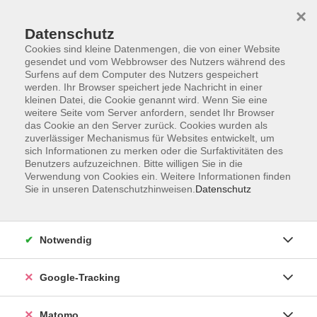
×
Datenschutz
Cookies sind kleine Datenmengen, die von einer Website
gesendet und vom Webbrowser des Nutzers während des
Surfens auf dem Computer des Nutzers gespeichert
Skip to main content
werden. Ihr Browser speichert jede Nachricht in einer
kleinen Datei, die Cookie genannt wird. Wenn Sie eine
weitere Seite vom Server anfordern, sendet Ihr Browser
Der Kurs konnte nicht gefunden werden.
das Cookie an den Server zurück. Cookies wurden als
zuverlässiger Mechanismus für Websites entwickelt, um
sich Informationen zu merken oder die Surfaktivitäten des
Benutzers aufzuzeichnen. Bitte willigen Sie in die
Verwendung von Cookies ein. Weitere Informationen finden
Sie in unseren Datenschutzhinweisen.
Datenschutz
AGB
Datenschutzerklärung
Impressum
Notwendig
Newsletter
| Login für Kursleitende
Google-Tracking
Widerruf
Matomo