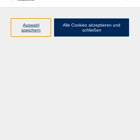
Programm
Auswahl
Alle Cookies akzeptieren und
Gesellschaft
speichern
schließen
Beruf
Sprachen
Gesundheit
Kultur
Junge vhs
Online & Hybrid
Verbraucherbildung
Inhalte
Startseite