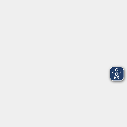
Herrsching
info@vhs-starnbergammersee.de
So erreichen Sie uns.
Öffnungszeiten
Geschäftsstelle Herrsching:
Montag - Freitag
08:30 - 12:30 Uhr
Dienstag
15:00 - 18:00 Uhr
Geschäftsstelle Starnberg:
Montag - Donnerstag
08:30 - 12:30 Uhr
Freitag
10:00 - 12:00 Uhr
Mittwoch zusätzlich
16:00 - 19:00 Uhr
Donnerstag zusätzlich
16:00 - 18:00 Uhr