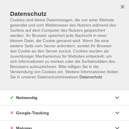
×
Datenschutz
Cookies sind kleine Datenmengen, die von einer Website
gesendet und vom Webbrowser des Nutzers während des
Surfens auf dem Computer des Nutzers gespeichert
Skip to main content
werden. Ihr Browser speichert jede Nachricht in einer
kleinen Datei, die Cookie genannt wird. Wenn Sie eine
weitere Seite vom Server anfordern, sendet Ihr Browser
Der Kurs konnte nicht gefunden werden.
das Cookie an den Server zurück. Cookies wurden als
zuverlässiger Mechanismus für Websites entwickelt, um
sich Informationen zu merken oder die Surfaktivitäten des
Benutzers aufzuzeichnen. Bitte willigen Sie in die
Verwendung von Cookies ein. Weitere Informationen finden
Sie in unseren Datenschutzhinweisen.
Datenschutz
AGB
Datenschutzerklärung
Impressum
Notwendig
Newsletter
| Login für Kursleitende
Google-Tracking
Widerruf
Matomo