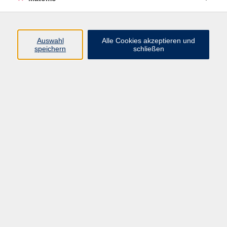
Programm
Auswahl
Alle Cookies akzeptieren und
Gesellschaft
speichern
schließen
Beruf
Sprachen
Gesundheit
Kultur
Junge vhs
Online & Hybrid
Verbraucherbildung
Inhalte
Startseite