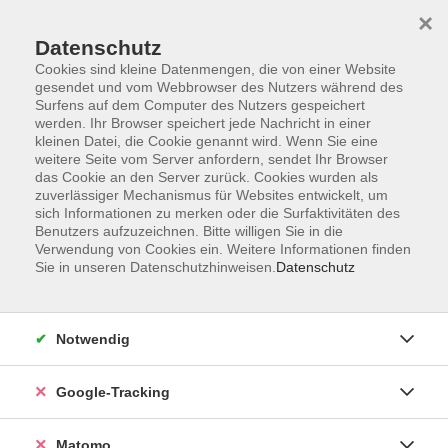
×
Datenschutz
Cookies sind kleine Datenmengen, die von einer Website
gesendet und vom Webbrowser des Nutzers während des
Surfens auf dem Computer des Nutzers gespeichert
Skip to main content
werden. Ihr Browser speichert jede Nachricht in einer
kleinen Datei, die Cookie genannt wird. Wenn Sie eine
weitere Seite vom Server anfordern, sendet Ihr Browser
Der Kurs konnte nicht gefunden werden.
das Cookie an den Server zurück. Cookies wurden als
zuverlässiger Mechanismus für Websites entwickelt, um
sich Informationen zu merken oder die Surfaktivitäten des
Benutzers aufzuzeichnen. Bitte willigen Sie in die
Verwendung von Cookies ein. Weitere Informationen finden
Sie in unseren Datenschutzhinweisen.
Datenschutz
AGB
Datenschutzerklärung
Impressum
Notwendig
Newsletter
| Login für Kursleitende
Google-Tracking
Widerruf
Matomo