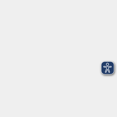
Herrsching
info@vhs-starnbergammersee.de
So erreichen Sie uns.
Öffnungszeiten
Geschäftsstelle Herrsching:
Montag - Freitag
08:30 - 12:30 Uhr
Dienstag
15:00 - 18:00 Uhr
Geschäftsstelle Starnberg:
Montag - Donnerstag
08:30 - 12:30 Uhr
Freitag
10:00 - 12:00 Uhr
Mittwoch zusätzlich
16:00 - 19:00 Uhr
Donnerstag zusätzlich
16:00 - 18:00 Uhr