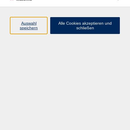
Programm
Auswahl
Alle Cookies akzeptieren und
Gesellschaft
speichern
schließen
Beruf
Sprachen
Gesundheit
Kultur
Junge vhs
Online & Hybrid
Verbraucherbildung
Inhalte
Startseite