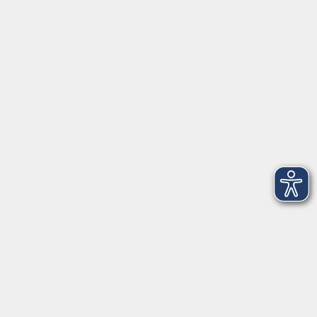
Herrsching
info@vhs-starnbergammersee.de
So erreichen Sie uns.
Öffnungszeiten
Geschäftsstelle Herrsching:
Montag - Freitag
08:30 - 12:30 Uhr
Dienstag
15:00 - 18:00 Uhr
Geschäftsstelle Starnberg:
Montag - Donnerstag
08:30 - 12:30 Uhr
Freitag
10:00 - 12:00 Uhr
Mittwoch zusätzlich
16:00 - 19:00 Uhr
Donnerstag zusätzlich
16:00 - 18:00 Uhr