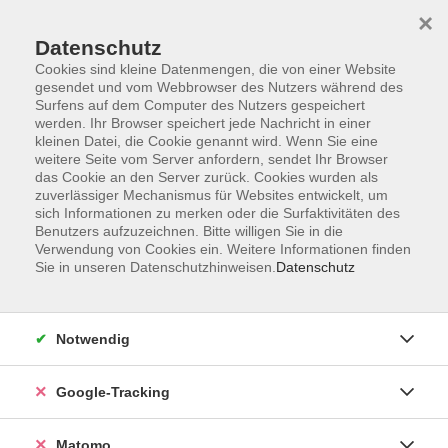
×
Datenschutz
Cookies sind kleine Datenmengen, die von einer Website
gesendet und vom Webbrowser des Nutzers während des
Surfens auf dem Computer des Nutzers gespeichert
Skip to main content
werden. Ihr Browser speichert jede Nachricht in einer
kleinen Datei, die Cookie genannt wird. Wenn Sie eine
weitere Seite vom Server anfordern, sendet Ihr Browser
Der Kurs konnte nicht gefunden werden.
das Cookie an den Server zurück. Cookies wurden als
zuverlässiger Mechanismus für Websites entwickelt, um
sich Informationen zu merken oder die Surfaktivitäten des
Benutzers aufzuzeichnen. Bitte willigen Sie in die
Verwendung von Cookies ein. Weitere Informationen finden
Sie in unseren Datenschutzhinweisen.
Datenschutz
AGB
Datenschutzerklärung
Impressum
Notwendig
Newsletter
| Login für Kursleitende
Google-Tracking
Widerruf
Matomo