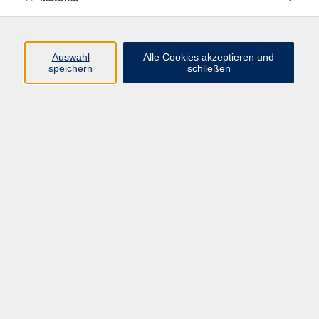
Programm
Auswahl
Alle Cookies akzeptieren und
Gesellschaft
speichern
schließen
Beruf
Sprachen
Gesundheit
Kultur
Junge vhs
Online & Hybrid
Verbraucherbildung
Inhalte
Startseite