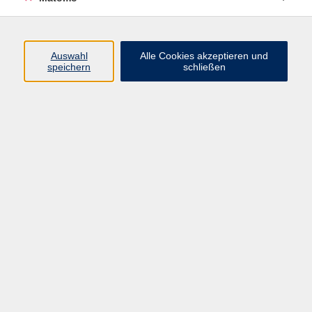
Programm
Auswahl
Alle Cookies akzeptieren und
Gesellschaft
speichern
schließen
Beruf
Sprachen
Gesundheit
Kultur
Junge vhs
Online & Hybrid
Verbraucherbildung
Inhalte
Startseite