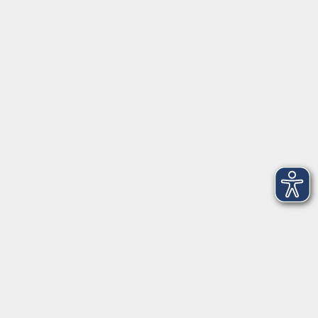
Herrsching
info@vhs-starnbergammersee.de
So erreichen Sie uns.
Öffnungszeiten
Geschäftsstelle Herrsching:
Montag - Freitag
08:30 - 12:30 Uhr
Dienstag
15:00 - 18:00 Uhr
Geschäftsstelle Starnberg:
Montag - Donnerstag
08:30 - 12:30 Uhr
Freitag
10:00 - 12:00 Uhr
Mittwoch zusätzlich
16:00 - 19:00 Uhr
Donnerstag zusätzlich
16:00 - 18:00 Uhr