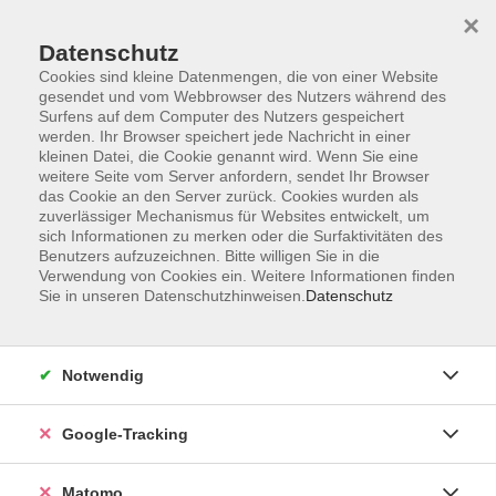
×
Datenschutz
Cookies sind kleine Datenmengen, die von einer Website
gesendet und vom Webbrowser des Nutzers während des
Surfens auf dem Computer des Nutzers gespeichert
Skip to main content
werden. Ihr Browser speichert jede Nachricht in einer
kleinen Datei, die Cookie genannt wird. Wenn Sie eine
weitere Seite vom Server anfordern, sendet Ihr Browser
Der Kurs konnte nicht gefunden werden.
das Cookie an den Server zurück. Cookies wurden als
zuverlässiger Mechanismus für Websites entwickelt, um
sich Informationen zu merken oder die Surfaktivitäten des
Benutzers aufzuzeichnen. Bitte willigen Sie in die
Verwendung von Cookies ein. Weitere Informationen finden
Sie in unseren Datenschutzhinweisen.
Datenschutz
AGB
Datenschutzerklärung
Impressum
Notwendig
Newsletter
| Login für Kursleitende
Google-Tracking
Widerruf
Matomo