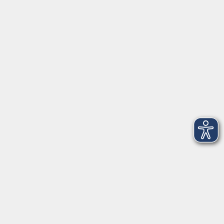
Herrsching
info@vhs-starnbergammersee.de
So erreichen Sie uns.
Öffnungszeiten
Geschäftsstelle Herrsching:
Montag - Freitag
08:30 - 12:30 Uhr
Dienstag
15:00 - 18:00 Uhr
Geschäftsstelle Starnberg:
Montag - Donnerstag
08:30 - 12:30 Uhr
Freitag
10:00 - 12:00 Uhr
Mittwoch zusätzlich
16:00 - 19:00 Uhr
Donnerstag zusätzlich
16:00 - 18:00 Uhr