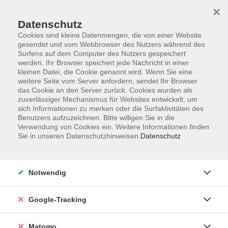
×
Datenschutz
Cookies sind kleine Datenmengen, die von einer Website
gesendet und vom Webbrowser des Nutzers während des
Surfens auf dem Computer des Nutzers gespeichert
Skip to main content
werden. Ihr Browser speichert jede Nachricht in einer
kleinen Datei, die Cookie genannt wird. Wenn Sie eine
weitere Seite vom Server anfordern, sendet Ihr Browser
Der Kurs konnte nicht gefunden werden.
das Cookie an den Server zurück. Cookies wurden als
zuverlässiger Mechanismus für Websites entwickelt, um
sich Informationen zu merken oder die Surfaktivitäten des
Benutzers aufzuzeichnen. Bitte willigen Sie in die
Verwendung von Cookies ein. Weitere Informationen finden
Sie in unseren Datenschutzhinweisen.
Datenschutz
AGB
Datenschutzerklärung
Impressum
Notwendig
Newsletter
| Login für Kursleitende
Google-Tracking
Widerruf
Matomo