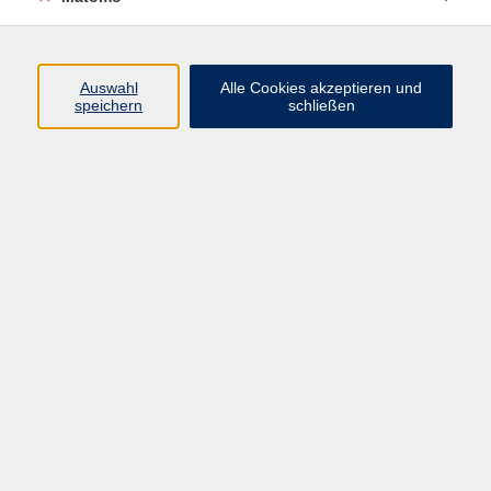
Programm
Auswahl
Alle Cookies akzeptieren und
Gesellschaft
speichern
schließen
Beruf
Sprachen
Gesundheit
Kultur
Junge vhs
Online & Hybrid
Verbraucherbildung
Inhalte
Startseite