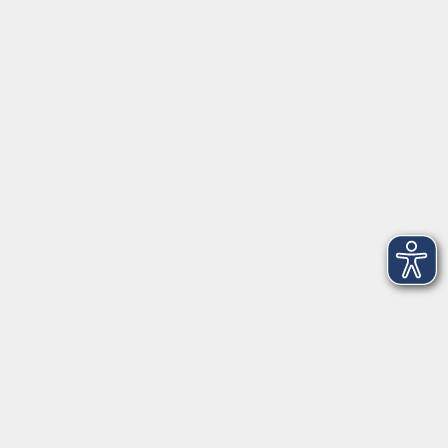
Herrsching
info@vhs-starnbergammersee.de
So erreichen Sie uns.
Öffnungszeiten
Geschäftsstelle Herrsching:
Montag - Freitag
08:30 - 12:30 Uhr
Dienstag
15:00 - 18:00 Uhr
Geschäftsstelle Starnberg:
Montag - Donnerstag
08:30 - 12:30 Uhr
Freitag
10:00 - 12:00 Uhr
Mittwoch zusätzlich
16:00 - 19:00 Uhr
Donnerstag zusätzlich
16:00 - 18:00 Uhr