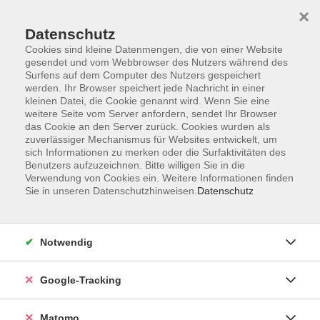
×
Datenschutz
Cookies sind kleine Datenmengen, die von einer Website
gesendet und vom Webbrowser des Nutzers während des
Surfens auf dem Computer des Nutzers gespeichert
Skip to main content
werden. Ihr Browser speichert jede Nachricht in einer
kleinen Datei, die Cookie genannt wird. Wenn Sie eine
weitere Seite vom Server anfordern, sendet Ihr Browser
Der Kurs konnte nicht gefunden werden.
das Cookie an den Server zurück. Cookies wurden als
zuverlässiger Mechanismus für Websites entwickelt, um
sich Informationen zu merken oder die Surfaktivitäten des
Benutzers aufzuzeichnen. Bitte willigen Sie in die
Verwendung von Cookies ein. Weitere Informationen finden
Sie in unseren Datenschutzhinweisen.
Datenschutz
AGB
Datenschutzerklärung
Impressum
Notwendig
Newsletter
| Login für Kursleitende
Google-Tracking
Widerruf
Matomo