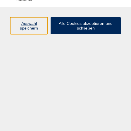
Programm
Auswahl
Alle Cookies akzeptieren und
Gesellschaft
speichern
schließen
Beruf
Sprachen
Gesundheit
Kultur
Junge vhs
Online & Hybrid
Verbraucherbildung
Inhalte
Startseite