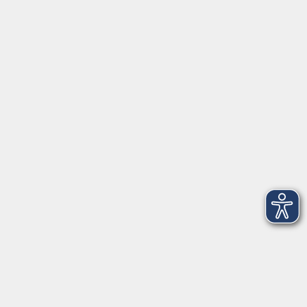
Geschäftsstelle Herrsching: Kienbachstr. 3, 82211
Herrsching
info@vhs-starnbergammersee.de
So erreichen Sie uns.
Öffnungszeiten
Geschäftsstelle Herrsching:
Montag - Freitag
08:30 - 12:30 Uhr
Dienstag
15:00 - 18:00 Uhr
Geschäftsstelle Starnberg:
Montag - Donnerstag
08:30 - 12:30 Uhr
Freitag
10:00 - 12:00 Uhr