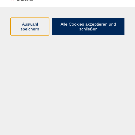
Widerruf
Auswahl
Alle Cookies akzeptieren und
Programm
speichern
schließen
Gesellschaft
Beruf
Sprachen
Gesundheit
Kultur
Junge vhs
Online & Hybrid
Verbraucherbildung
Inhalte