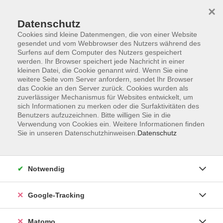
×
Datenschutz
Cookies sind kleine Datenmengen, die von einer Website
gesendet und vom Webbrowser des Nutzers während des
Surfens auf dem Computer des Nutzers gespeichert
Skip to main content
You are here:
werden. Ihr Browser speichert jede Nachricht in einer
Über uns
Unsere Kursleitungen
kleinen Datei, die Cookie genannt wird. Wenn Sie eine
weitere Seite vom Server anfordern, sendet Ihr Browser
das Cookie an den Server zurück. Cookies wurden als
zuverlässiger Mechanismus für Websites entwickelt, um
Der Dozent konnte leider nicht gefunden werden
sich Informationen zu merken oder die Surfaktivitäten des
Benutzers aufzuzeichnen. Bitte willigen Sie in die
Verwendung von Cookies ein. Weitere Informationen finden
Sie in unseren Datenschutzhinweisen.
Datenschutz
AGB
Notwendig
Datenschutzerklärung
Impressum
Google-Tracking
Newsletter
| Login für Kursleitende
Matomo