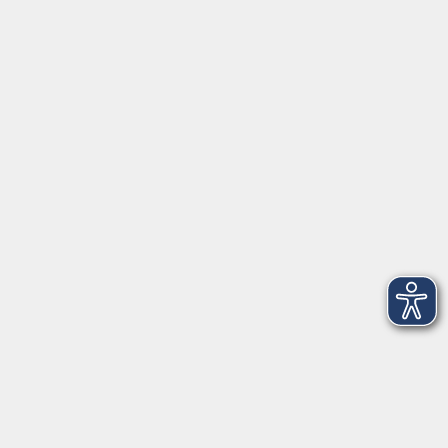
Geschäftsstelle Herrsching: Kienbachstr. 3, 82211
Herrsching
info@vhs-starnbergammersee.de
So erreichen Sie uns.
Öffnungszeiten
Geschäftsstelle Herrsching:
Montag - Freitag
08:30 - 12:30 Uhr
Dienstag
15:00 - 18:00 Uhr
Geschäftsstelle Starnberg:
Montag - Donnerstag
08:30 - 12:30 Uhr
Freitag
10:00 - 12:00 Uhr