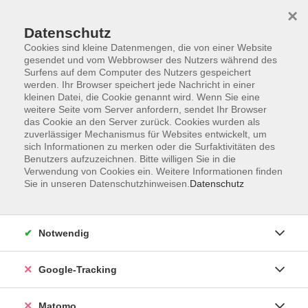
×
Datenschutz
Cookies sind kleine Datenmengen, die von einer Website
gesendet und vom Webbrowser des Nutzers während des
Surfens auf dem Computer des Nutzers gespeichert
Skip to main content
You are here:
werden. Ihr Browser speichert jede Nachricht in einer
Über uns
Unsere Kursleitungen
kleinen Datei, die Cookie genannt wird. Wenn Sie eine
weitere Seite vom Server anfordern, sendet Ihr Browser
das Cookie an den Server zurück. Cookies wurden als
zuverlässiger Mechanismus für Websites entwickelt, um
Der Dozent konnte leider nicht gefunden werden
sich Informationen zu merken oder die Surfaktivitäten des
Benutzers aufzuzeichnen. Bitte willigen Sie in die
Verwendung von Cookies ein. Weitere Informationen finden
Sie in unseren Datenschutzhinweisen.
Datenschutz
AGB
Notwendig
Datenschutzerklärung
Impressum
Google-Tracking
Newsletter
| Login für Kursleitende
Matomo