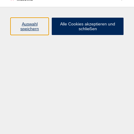
Widerruf
Auswahl
Alle Cookies akzeptieren und
Programm
speichern
schließen
Gesellschaft
Beruf
Sprachen
Gesundheit
Kultur
Junge vhs
Online & Hybrid
Verbraucherbildung
Inhalte