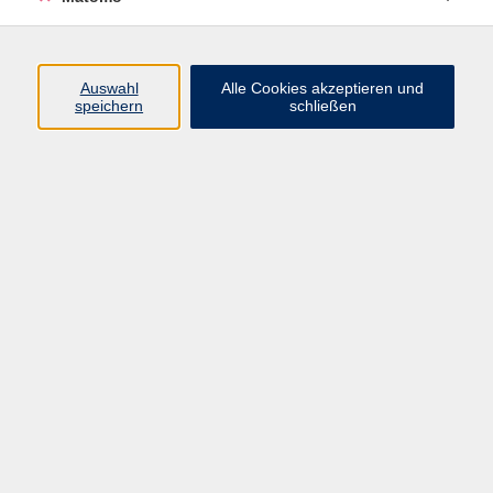
Programm
Auswahl
Alle Cookies akzeptieren und
Gesellschaft
speichern
schließen
Beruf
Sprachen
Gesundheit
Kultur
Junge vhs
Online & Hybrid
Verbraucherbildung
Inhalte
Startseite