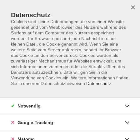
×
Datenschutz
Cookies sind kleine Datenmengen, die von einer Website
gesendet und vom Webbrowser des Nutzers während des
Surfens auf dem Computer des Nutzers gespeichert
Skip to main content
werden. Ihr Browser speichert jede Nachricht in einer
kleinen Datei, die Cookie genannt wird. Wenn Sie eine
weitere Seite vom Server anfordern, sendet Ihr Browser
Der Kurs konnte nicht gefunden werden.
das Cookie an den Server zurück. Cookies wurden als
zuverlässiger Mechanismus für Websites entwickelt, um
sich Informationen zu merken oder die Surfaktivitäten des
Benutzers aufzuzeichnen. Bitte willigen Sie in die
Verwendung von Cookies ein. Weitere Informationen finden
Sie in unseren Datenschutzhinweisen.
Datenschutz
AGB
Datenschutzerklärung
Impressum
Notwendig
Newsletter
| Login für Kursleitende
Google-Tracking
Widerruf
Matomo