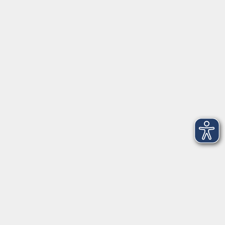
Herrsching
info@vhs-starnbergammersee.de
So erreichen Sie uns.
Öffnungszeiten
Geschäftsstelle Herrsching:
Montag - Freitag
08:30 - 12:30 Uhr
Dienstag
15:00 - 18:00 Uhr
Geschäftsstelle Starnberg:
Montag - Donnerstag
08:30 - 12:30 Uhr
Freitag
10:00 - 12:00 Uhr
Mittwoch zusätzlich
16:00 - 19:00 Uhr
Donnerstag zusätzlich
16:00 - 18:00 Uhr