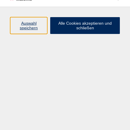
Programm
Auswahl
Alle Cookies akzeptieren und
Gesellschaft
speichern
schließen
Beruf
Sprachen
Gesundheit
Kultur
Junge vhs
Online & Hybrid
Verbraucherbildung
Inhalte
Startseite