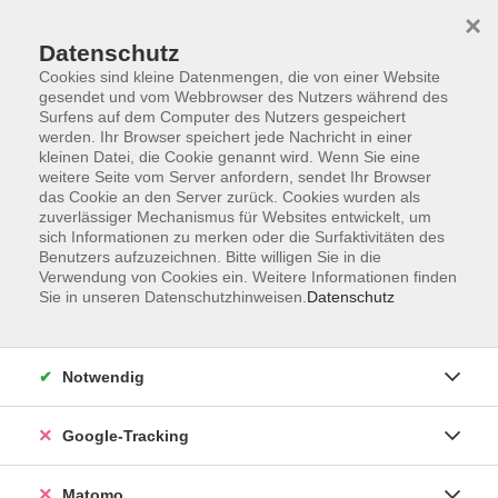
×
Datenschutz
Cookies sind kleine Datenmengen, die von einer Website
gesendet und vom Webbrowser des Nutzers während des
Surfens auf dem Computer des Nutzers gespeichert
Skip to main content
werden. Ihr Browser speichert jede Nachricht in einer
kleinen Datei, die Cookie genannt wird. Wenn Sie eine
weitere Seite vom Server anfordern, sendet Ihr Browser
Der Kurs konnte nicht gefunden werden.
das Cookie an den Server zurück. Cookies wurden als
zuverlässiger Mechanismus für Websites entwickelt, um
sich Informationen zu merken oder die Surfaktivitäten des
Benutzers aufzuzeichnen. Bitte willigen Sie in die
Verwendung von Cookies ein. Weitere Informationen finden
Sie in unseren Datenschutzhinweisen.
Datenschutz
AGB
Datenschutzerklärung
Impressum
Notwendig
Newsletter
| Login für Kursleitende
Google-Tracking
Widerruf
Matomo