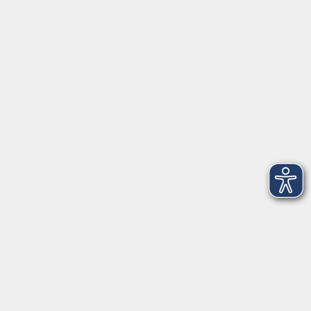
Herrsching
info@vhs-starnbergammersee.de
So erreichen Sie uns.
Öffnungszeiten
Geschäftsstelle Herrsching:
Montag - Freitag
08:30 - 12:30 Uhr
Dienstag
15:00 - 18:00 Uhr
Geschäftsstelle Starnberg:
Montag - Donnerstag
08:30 - 12:30 Uhr
Freitag
10:00 - 12:00 Uhr
Mittwoch zusätzlich
16:00 - 19:00 Uhr
Donnerstag zusätzlich
16:00 - 18:00 Uhr