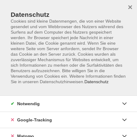
×
Datenschutz
Cookies sind kleine Datenmengen, die von einer Website
gesendet und vom Webbrowser des Nutzers während des
Surfens auf dem Computer des Nutzers gespeichert
Skip to main content
werden. Ihr Browser speichert jede Nachricht in einer
kleinen Datei, die Cookie genannt wird. Wenn Sie eine
weitere Seite vom Server anfordern, sendet Ihr Browser
Der Kurs konnte nicht gefunden werden.
das Cookie an den Server zurück. Cookies wurden als
zuverlässiger Mechanismus für Websites entwickelt, um
sich Informationen zu merken oder die Surfaktivitäten des
Benutzers aufzuzeichnen. Bitte willigen Sie in die
Verwendung von Cookies ein. Weitere Informationen finden
Sie in unseren Datenschutzhinweisen.
Datenschutz
AGB
Datenschutzerklärung
Impressum
Notwendig
Newsletter
| Login für Kursleitende
Google-Tracking
Widerruf
Matomo