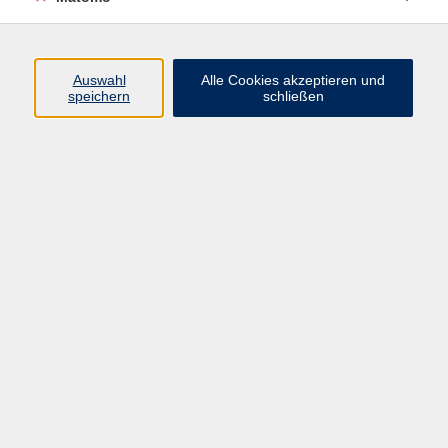
Programm
Auswahl
Alle Cookies akzeptieren und
Gesellschaft
speichern
schließen
Beruf
Sprachen
Gesundheit
Kultur
Junge vhs
Online & Hybrid
Verbraucherbildung
Inhalte
Startseite