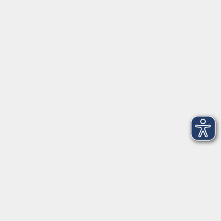
Herrsching
info@vhs-starnbergammersee.de
So erreichen Sie uns.
Öffnungszeiten
Geschäftsstelle Herrsching:
Montag - Freitag
08:30 - 12:30 Uhr
Dienstag
15:00 - 18:00 Uhr
Geschäftsstelle Starnberg:
Montag - Donnerstag
08:30 - 12:30 Uhr
Freitag
10:00 - 12:00 Uhr
Mittwoch zusätzlich
16:00 - 19:00 Uhr
Donnerstag zusätzlich
16:00 - 18:00 Uhr