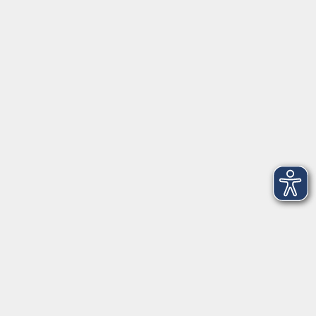
Herrsching
info@vhs-starnbergammersee.de
So erreichen Sie uns.
Öffnungszeiten
Geschäftsstelle Herrsching:
Montag - Freitag
08:30 - 12:30 Uhr
Dienstag
15:00 - 18:00 Uhr
Geschäftsstelle Starnberg:
Montag - Donnerstag
08:30 - 12:30 Uhr
Freitag
10:00 - 12:00 Uhr
Mittwoch zusätzlich
16:00 - 19:00 Uhr
Donnerstag zusätzlich
16:00 - 18:00 Uhr