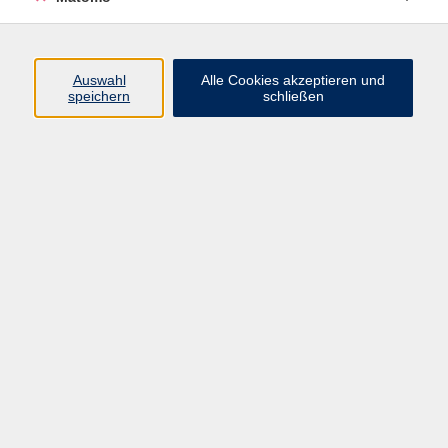
Programm
Auswahl
Alle Cookies akzeptieren und
Gesellschaft
speichern
schließen
Beruf
Sprachen
Gesundheit
Kultur
Junge vhs
Online & Hybrid
Verbraucherbildung
Inhalte
Startseite