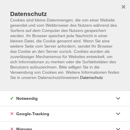
×
Datenschutz
Cookies sind kleine Datenmengen, die von einer Website
gesendet und vom Webbrowser des Nutzers während des
Surfens auf dem Computer des Nutzers gespeichert
Skip to main content
werden. Ihr Browser speichert jede Nachricht in einer
kleinen Datei, die Cookie genannt wird. Wenn Sie eine
weitere Seite vom Server anfordern, sendet Ihr Browser
Der Kurs konnte nicht gefunden werden.
das Cookie an den Server zurück. Cookies wurden als
zuverlässiger Mechanismus für Websites entwickelt, um
sich Informationen zu merken oder die Surfaktivitäten des
Benutzers aufzuzeichnen. Bitte willigen Sie in die
Verwendung von Cookies ein. Weitere Informationen finden
Sie in unseren Datenschutzhinweisen.
Datenschutz
AGB
Datenschutzerklärung
Impressum
Notwendig
Newsletter
| Login für Kursleitende
Google-Tracking
Widerruf
Matomo