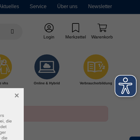
Aktuelles
Service
Über uns
Newsletter
Login
Merkzettel
Warenkorb
e vhs
Online & Hybrid
Verbraucherbildung
×
rs
ei, die
ndet
ger
 die