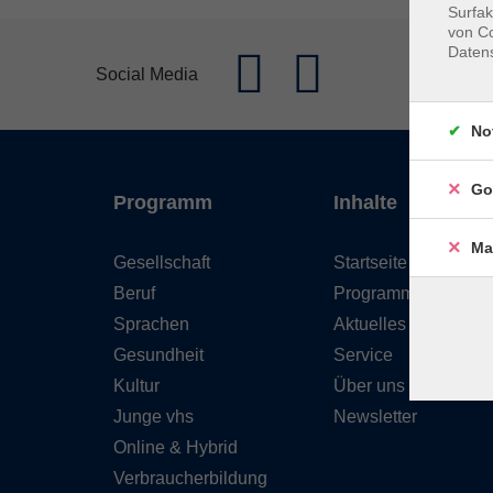
Surfak
von Co
Daten
Social Media
No
Go
Programm
Inhalte
Ma
Gesellschaft
Startseite
Beruf
Programm
Sprachen
Aktuelles
Gesundheit
Service
Kultur
Über uns
Junge vhs
Newsletter
Online & Hybrid
Verbraucherbildung