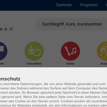
Startseite
Programm
hen
Gesundheit
Kultur
Jung
enschutz
s sind kleine Datenmengen, die von einer Website gesendet und vom
owser des Nutzers während des Surfens auf dem Computer des Nutze
chert werden. Ihr Browser speichert jede Nachricht in einer kleinen Dat
 genannt wird. Wenn Sie eine weitere Seite vom Server anfordern, se
owser das Cookie an den Server zurück. Cookies wurden als zuverlässi
ismus für Websites entwickelt, um sich Informationen zu merken oder