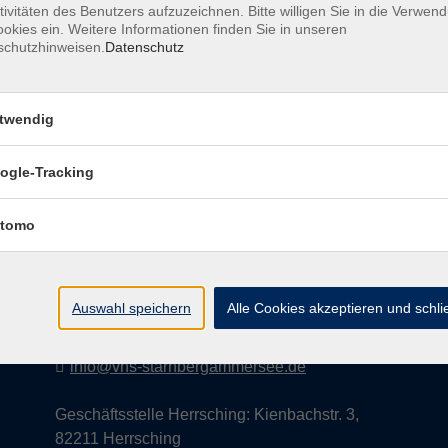
tivitäten des Benutzers aufzuzeichnen. Bitte willigen Sie in die Verwen
okies ein. Weitere Informationen finden Sie in unseren
schutzhinweisen.
Datenschutz
AGB
Datenschutzerklärung
Impress
twendig
ogle-Tracking
Kontakt
tomo
vhs StarnbergAmmersee e. V.
08151 9731210
Auswahl speichern
Alle Cookies akzeptieren und schl
Geschäftsstelle Starnberg: Bahnhofplatz 14,
82319 Starnberg
info@vhs-starnbergammersee.de
Geschäftsstelle Herrsching: Kienbachstr. 3,
82211 Herrsching