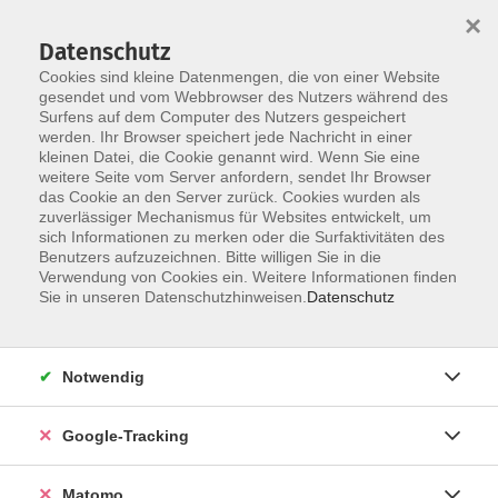
×
Datenschutz
Cookies sind kleine Datenmengen, die von einer Website
gesendet und vom Webbrowser des Nutzers während des
Surfens auf dem Computer des Nutzers gespeichert
Skip to main content
werden. Ihr Browser speichert jede Nachricht in einer
kleinen Datei, die Cookie genannt wird. Wenn Sie eine
weitere Seite vom Server anfordern, sendet Ihr Browser
Der Kurs konnte nicht gefunden werden.
das Cookie an den Server zurück. Cookies wurden als
zuverlässiger Mechanismus für Websites entwickelt, um
sich Informationen zu merken oder die Surfaktivitäten des
Benutzers aufzuzeichnen. Bitte willigen Sie in die
Verwendung von Cookies ein. Weitere Informationen finden
AGB
Sie in unseren Datenschutzhinweisen.
Datenschutz
Datenschutzerklärung
Impressum
Notwendig
Newsletter
| Login für Kursleitende
Google-Tracking
Widerruf
Matomo