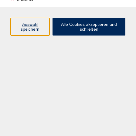
Programm
Auswahl
Alle Cookies akzeptieren und
Gesellschaft
speichern
schließen
Beruf
Sprachen
Gesundheit
Kultur
Junge vhs
Online & Hybrid
Verbraucherbildung
Inhalte
Startseite