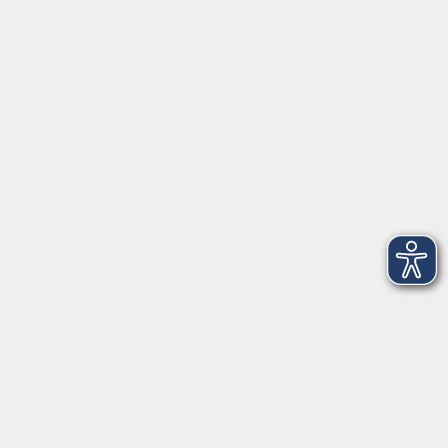
Herrsching
info@vhs-starnbergammersee.de
So erreichen Sie uns.
Öffnungszeiten
Geschäftsstelle Herrsching:
Montag - Freitag
08:30 - 12:30 Uhr
Dienstag
15:00 - 18:00 Uhr
Geschäftsstelle Starnberg:
Montag - Donnerstag
08:30 - 12:30 Uhr
Freitag
10:00 - 12:00 Uhr
Mittwoch zusätzlich
16:00 - 19:00 Uhr
Donnerstag zusätzlich
16:00 - 18:00 Uhr