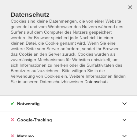
×
Datenschutz
Cookies sind kleine Datenmengen, die von einer Website
gesendet und vom Webbrowser des Nutzers während des
Surfens auf dem Computer des Nutzers gespeichert
Skip to main content
werden. Ihr Browser speichert jede Nachricht in einer
kleinen Datei, die Cookie genannt wird. Wenn Sie eine
weitere Seite vom Server anfordern, sendet Ihr Browser
Der Kurs konnte nicht gefunden werden.
das Cookie an den Server zurück. Cookies wurden als
zuverlässiger Mechanismus für Websites entwickelt, um
sich Informationen zu merken oder die Surfaktivitäten des
Benutzers aufzuzeichnen. Bitte willigen Sie in die
Verwendung von Cookies ein. Weitere Informationen finden
Sie in unseren Datenschutzhinweisen.
Datenschutz
AGB
Datenschutzerklärung
Impressum
Notwendig
Newsletter
| Login für Kursleitende
Google-Tracking
Widerruf
Matomo