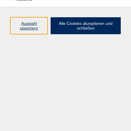
Programm
Auswahl
Alle Cookies akzeptieren und
Gesellschaft
speichern
schließen
Beruf
Sprachen
Gesundheit
Kultur
Junge vhs
Online & Hybrid
Verbraucherbildung
Inhalte
Startseite