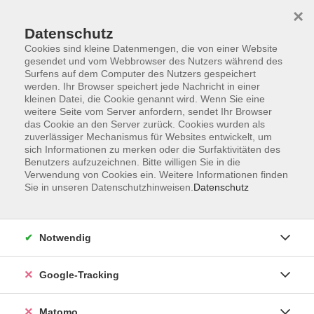
×
Datenschutz
Cookies sind kleine Datenmengen, die von einer Website
gesendet und vom Webbrowser des Nutzers während des
Surfens auf dem Computer des Nutzers gespeichert
Skip to main content
werden. Ihr Browser speichert jede Nachricht in einer
kleinen Datei, die Cookie genannt wird. Wenn Sie eine
weitere Seite vom Server anfordern, sendet Ihr Browser
Der Kurs konnte nicht gefunden werden.
das Cookie an den Server zurück. Cookies wurden als
zuverlässiger Mechanismus für Websites entwickelt, um
sich Informationen zu merken oder die Surfaktivitäten des
Benutzers aufzuzeichnen. Bitte willigen Sie in die
Verwendung von Cookies ein. Weitere Informationen finden
Sie in unseren Datenschutzhinweisen.
Datenschutz
AGB
Datenschutzerklärung
Impressum
Notwendig
Newsletter
| Login für Kursleitende
Google-Tracking
Widerruf
Matomo