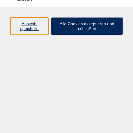
Programm
Auswahl
Alle Cookies akzeptieren und
Gesellschaft
speichern
schließen
Beruf
Sprachen
Gesundheit
Kultur
Junge vhs
Online & Hybrid
Verbraucherbildung
Inhalte
Startseite