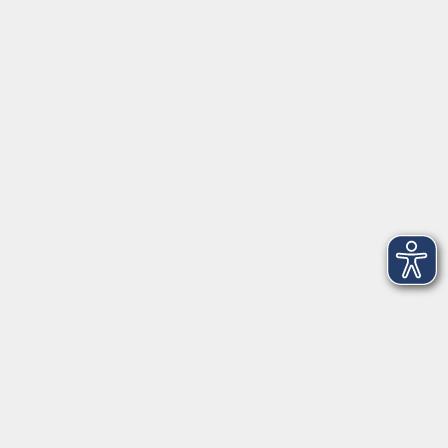
Herrsching
info@vhs-starnbergammersee.de
So erreichen Sie uns.
Öffnungszeiten
Geschäftsstelle Herrsching:
Montag - Freitag
08:30 - 12:30 Uhr
Dienstag
15:00 - 18:00 Uhr
Geschäftsstelle Starnberg:
Montag - Donnerstag
08:30 - 12:30 Uhr
Freitag
10:00 - 12:00 Uhr
Mittwoch zusätzlich
16:00 - 19:00 Uhr
Donnerstag zusätzlich
16:00 - 18:00 Uhr