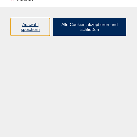
Programm
Auswahl
Alle Cookies akzeptieren und
Gesellschaft
speichern
schließen
Beruf
Sprachen
Gesundheit
Kultur
Junge vhs
Online & Hybrid
Verbraucherbildung
Inhalte
Startseite