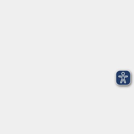
Herrsching
info@vhs-starnbergammersee.de
So erreichen Sie uns.
Öffnungszeiten
Geschäftsstelle Herrsching:
Montag - Freitag
08:30 - 12:30 Uhr
Dienstag
15:00 - 18:00 Uhr
Geschäftsstelle Starnberg:
Montag - Donnerstag
08:30 - 12:30 Uhr
Freitag
10:00 - 12:00 Uhr
Mittwoch zusätzlich
16:00 - 19:00 Uhr
Donnerstag zusätzlich
16:00 - 18:00 Uhr