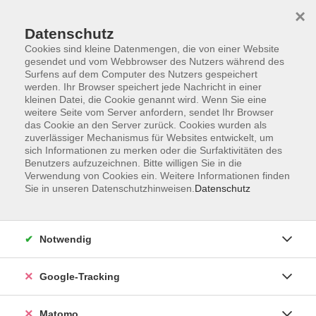
×
Datenschutz
Cookies sind kleine Datenmengen, die von einer Website
gesendet und vom Webbrowser des Nutzers während des
Surfens auf dem Computer des Nutzers gespeichert
Skip to main content
werden. Ihr Browser speichert jede Nachricht in einer
kleinen Datei, die Cookie genannt wird. Wenn Sie eine
weitere Seite vom Server anfordern, sendet Ihr Browser
Der Kurs konnte nicht gefunden werden.
das Cookie an den Server zurück. Cookies wurden als
zuverlässiger Mechanismus für Websites entwickelt, um
sich Informationen zu merken oder die Surfaktivitäten des
Benutzers aufzuzeichnen. Bitte willigen Sie in die
Verwendung von Cookies ein. Weitere Informationen finden
Sie in unseren Datenschutzhinweisen.
Datenschutz
AGB
Datenschutzerklärung
Impressum
Notwendig
Newsletter
| Login für Kursleitende
Google-Tracking
Widerruf
Matomo