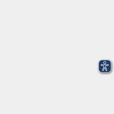
Herrsching
info@vhs-starnbergammersee.de
So erreichen Sie uns.
Öffnungszeiten
Geschäftsstelle Herrsching:
Montag - Freitag
08:30 - 12:30 Uhr
Dienstag
15:00 - 18:00 Uhr
Geschäftsstelle Starnberg:
Montag - Donnerstag
08:30 - 12:30 Uhr
Freitag
10:00 - 12:00 Uhr
Mittwoch zusätzlich
16:00 - 19:00 Uhr
Donnerstag zusätzlich
16:00 - 18:00 Uhr