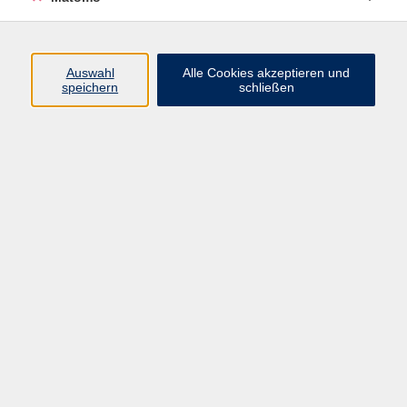
Programm
Auswahl
Alle Cookies akzeptieren und
Gesellschaft
speichern
schließen
Beruf
Sprachen
Gesundheit
Kultur
Junge vhs
Online & Hybrid
Verbraucherbildung
Inhalte
Startseite