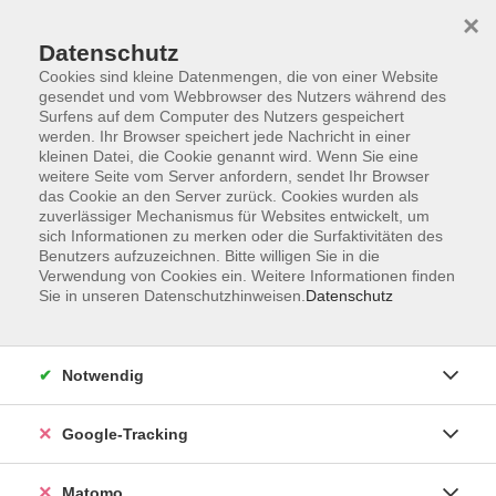
×
Datenschutz
Cookies sind kleine Datenmengen, die von einer Website
gesendet und vom Webbrowser des Nutzers während des
Surfens auf dem Computer des Nutzers gespeichert
Skip to main content
werden. Ihr Browser speichert jede Nachricht in einer
kleinen Datei, die Cookie genannt wird. Wenn Sie eine
weitere Seite vom Server anfordern, sendet Ihr Browser
Der Kurs konnte nicht gefunden werden.
das Cookie an den Server zurück. Cookies wurden als
zuverlässiger Mechanismus für Websites entwickelt, um
sich Informationen zu merken oder die Surfaktivitäten des
Benutzers aufzuzeichnen. Bitte willigen Sie in die
Verwendung von Cookies ein. Weitere Informationen finden
Sie in unseren Datenschutzhinweisen.
Datenschutz
AGB
Datenschutzerklärung
Impressum
Notwendig
Newsletter
| Login für Kursleitende
Google-Tracking
Widerruf
Matomo