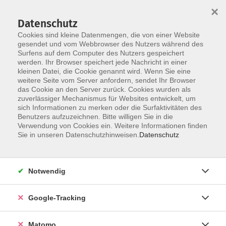
×
Datenschutz
Cookies sind kleine Datenmengen, die von einer Website
gesendet und vom Webbrowser des Nutzers während des
Surfens auf dem Computer des Nutzers gespeichert
Skip to main content
werden. Ihr Browser speichert jede Nachricht in einer
kleinen Datei, die Cookie genannt wird. Wenn Sie eine
weitere Seite vom Server anfordern, sendet Ihr Browser
Der Kurs konnte nicht gefunden werden.
das Cookie an den Server zurück. Cookies wurden als
zuverlässiger Mechanismus für Websites entwickelt, um
sich Informationen zu merken oder die Surfaktivitäten des
Benutzers aufzuzeichnen. Bitte willigen Sie in die
Verwendung von Cookies ein. Weitere Informationen finden
AGB
Sie in unseren Datenschutzhinweisen.
Datenschutz
Datenschutzerklärung
Impressum
Notwendig
Newsletter
| Login für Kursleitende
Google-Tracking
Widerruf
Matomo