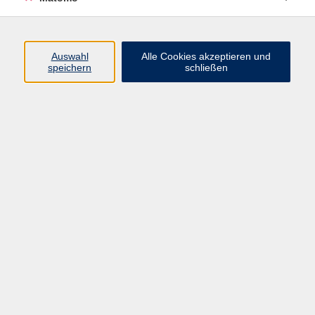
Programm
Auswahl
Alle Cookies akzeptieren und
Gesellschaft
speichern
schließen
Beruf
Sprachen
Gesundheit
Kultur
Junge vhs
Online & Hybrid
Verbraucherbildung
Inhalte
Startseite