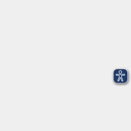
Herrsching
info@vhs-starnbergammersee.de
So erreichen Sie uns.
Öffnungszeiten
Geschäftsstelle Herrsching:
Montag - Freitag
08:30 - 12:30 Uhr
Dienstag
15:00 - 18:00 Uhr
Geschäftsstelle Starnberg:
Montag - Donnerstag
08:30 - 12:30 Uhr
Freitag
10:00 - 12:00 Uhr
Mittwoch zusätzlich
16:00 - 19:00 Uhr
Donnerstag zusätzlich
16:00 - 18:00 Uhr