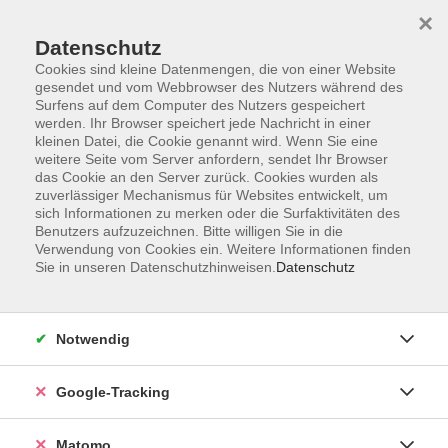
×
Datenschutz
Cookies sind kleine Datenmengen, die von einer Website
gesendet und vom Webbrowser des Nutzers während des
Surfens auf dem Computer des Nutzers gespeichert
Skip to main content
werden. Ihr Browser speichert jede Nachricht in einer
kleinen Datei, die Cookie genannt wird. Wenn Sie eine
weitere Seite vom Server anfordern, sendet Ihr Browser
Der Kurs konnte nicht gefunden werden.
das Cookie an den Server zurück. Cookies wurden als
zuverlässiger Mechanismus für Websites entwickelt, um
sich Informationen zu merken oder die Surfaktivitäten des
Benutzers aufzuzeichnen. Bitte willigen Sie in die
Verwendung von Cookies ein. Weitere Informationen finden
Sie in unseren Datenschutzhinweisen.
Datenschutz
AGB
Datenschutzerklärung
Impressum
Notwendig
Newsletter
| Login für Kursleitende
Google-Tracking
Widerruf
Matomo