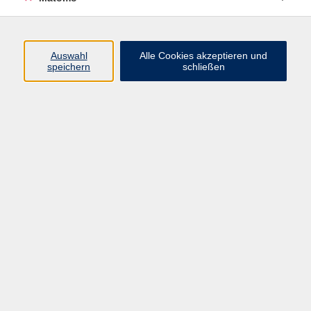
Programm
Auswahl
Alle Cookies akzeptieren und
Gesellschaft
speichern
schließen
Beruf
Sprachen
Gesundheit
Kultur
Junge vhs
Online & Hybrid
Verbraucherbildung
Inhalte
Startseite