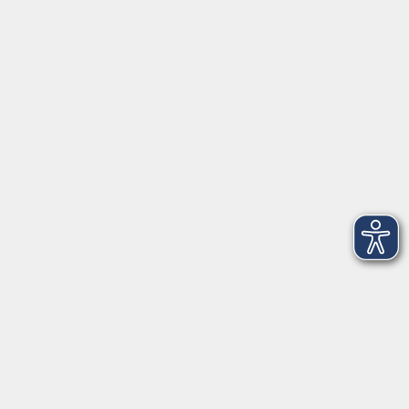
Herrsching
info@vhs-starnbergammersee.de
So erreichen Sie uns.
Öffnungszeiten
Geschäftsstelle Herrsching:
Montag - Freitag
08:30 - 12:30 Uhr
Dienstag
15:00 - 18:00 Uhr
Geschäftsstelle Starnberg:
Montag - Donnerstag
08:30 - 12:30 Uhr
Freitag
10:00 - 12:00 Uhr
Mittwoch zusätzlich
16:00 - 19:00 Uhr
Donnerstag zusätzlich
16:00 - 18:00 Uhr