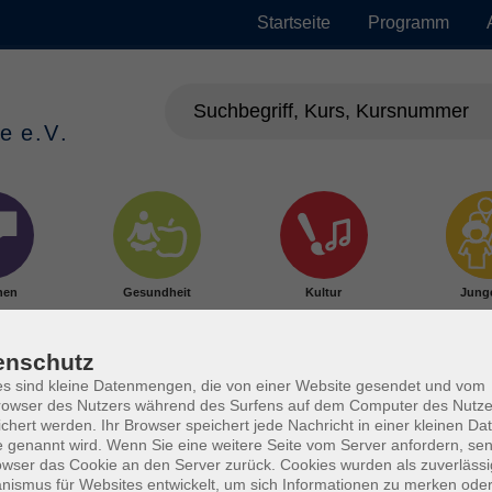
Startseite
Programm
hen
Gesundheit
Kultur
Jung
enschutz
s sind kleine Datenmengen, die von einer Website gesendet und vom
owser des Nutzers während des Surfens auf dem Computer des Nutze
chert werden. Ihr Browser speichert jede Nachricht in einer kleinen Dat
 genannt wird. Wenn Sie eine weitere Seite vom Server anfordern, se
owser das Cookie an den Server zurück. Cookies wurden als zuverlässi
ismus für Websites entwickelt, um sich Informationen zu merken oder