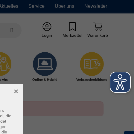
Aktuelles
Service
Über uns
Newsletter
Login
Merkzettel
Warenkorb
e vhs
Online & Hybrid
Verbraucherbildung
×
rs
ei, die
ndet
ger
 die