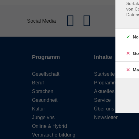
Surfak
von Co
Daten
Social Media
No
Go
Programm
Inhalte
Ma
Gesellschaft
Startseite
Beruf
Programm
Sprachen
Aktuelles
Gesundheit
Service
Kultur
Über uns
Junge vhs
Newsletter
Online & Hybrid
Verbraucherbildung