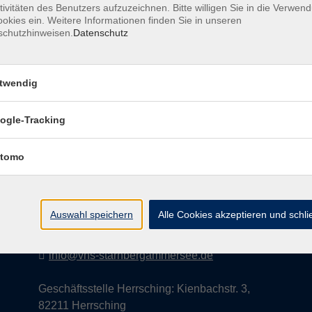
tivitäten des Benutzers aufzuzeichnen. Bitte willigen Sie in die Verwen
okies ein. Weitere Informationen finden Sie in unseren
schutzhinweisen.
Datenschutz
AGB
Datenschutzerklärung
Impress
twendig
ogle-Tracking
Kontakt
tomo
vhs StarnbergAmmersee e. V.
08151 9731210
Auswahl speichern
Alle Cookies akzeptieren und schl
Geschäftsstelle Starnberg: Bahnhofplatz 14,
82319 Starnberg
info@vhs-starnbergammersee.de
Geschäftsstelle Herrsching: Kienbachstr. 3,
82211 Herrsching