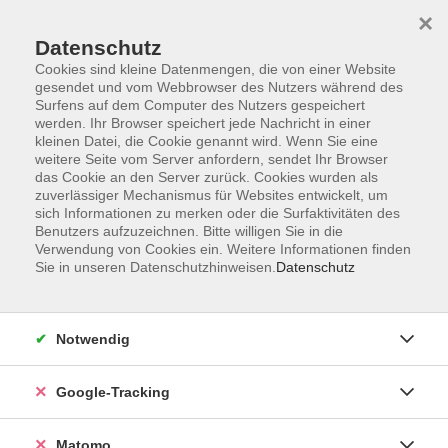
×
Datenschutz
Cookies sind kleine Datenmengen, die von einer Website
gesendet und vom Webbrowser des Nutzers während des
Surfens auf dem Computer des Nutzers gespeichert
Skip to main content
werden. Ihr Browser speichert jede Nachricht in einer
kleinen Datei, die Cookie genannt wird. Wenn Sie eine
weitere Seite vom Server anfordern, sendet Ihr Browser
Der Kurs konnte nicht gefunden werden.
das Cookie an den Server zurück. Cookies wurden als
zuverlässiger Mechanismus für Websites entwickelt, um
sich Informationen zu merken oder die Surfaktivitäten des
Benutzers aufzuzeichnen. Bitte willigen Sie in die
Verwendung von Cookies ein. Weitere Informationen finden
Sie in unseren Datenschutzhinweisen.
Datenschutz
AGB
Datenschutzerklärung
Impressum
Notwendig
Newsletter
| Login für Kursleitende
Google-Tracking
Widerruf
Matomo