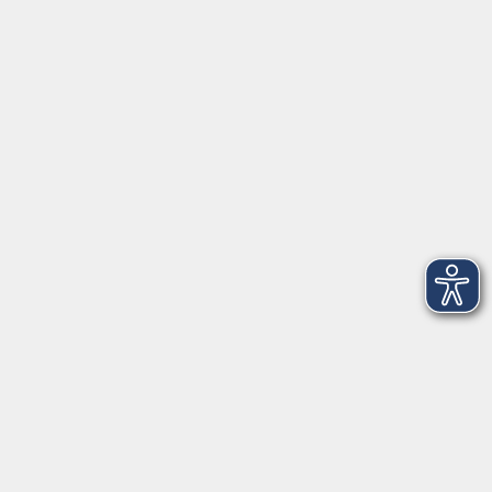
Herrsching
info@vhs-starnbergammersee.de
So erreichen Sie uns.
Öffnungszeiten
Geschäftsstelle Herrsching:
Montag - Freitag
08:30 - 12:30 Uhr
Dienstag
15:00 - 18:00 Uhr
Geschäftsstelle Starnberg:
Montag - Donnerstag
08:30 - 12:30 Uhr
Freitag
10:00 - 12:00 Uhr
Mittwoch zusätzlich
16:00 - 19:00 Uhr
Donnerstag zusätzlich
16:00 - 18:00 Uhr