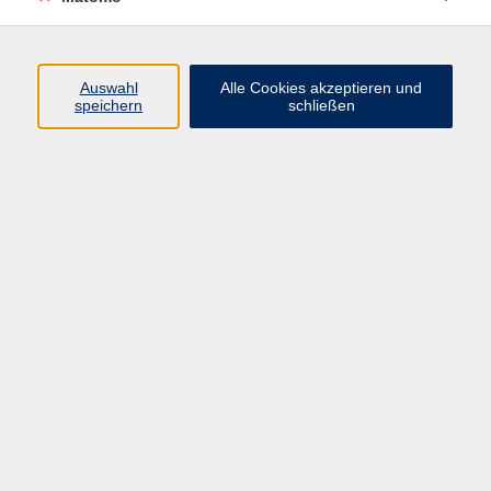
Programm
Auswahl
Alle Cookies akzeptieren und
Gesellschaft
speichern
schließen
Beruf
Sprachen
Gesundheit
Kultur
Junge vhs
Online & Hybrid
Verbraucherbildung
Inhalte
Startseite