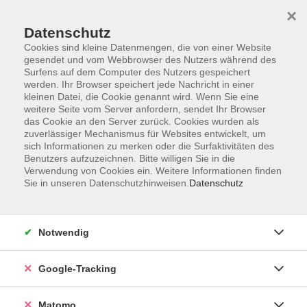
×
Datenschutz
Cookies sind kleine Datenmengen, die von einer Website
gesendet und vom Webbrowser des Nutzers während des
Surfens auf dem Computer des Nutzers gespeichert
Skip to main content
werden. Ihr Browser speichert jede Nachricht in einer
kleinen Datei, die Cookie genannt wird. Wenn Sie eine
weitere Seite vom Server anfordern, sendet Ihr Browser
Der Kurs konnte nicht gefunden werden.
das Cookie an den Server zurück. Cookies wurden als
zuverlässiger Mechanismus für Websites entwickelt, um
sich Informationen zu merken oder die Surfaktivitäten des
Benutzers aufzuzeichnen. Bitte willigen Sie in die
Verwendung von Cookies ein. Weitere Informationen finden
Sie in unseren Datenschutzhinweisen.
Datenschutz
AGB
Datenschutzerklärung
Impressum
Notwendig
Newsletter
| Login für Kursleitende
Google-Tracking
Widerruf
Matomo