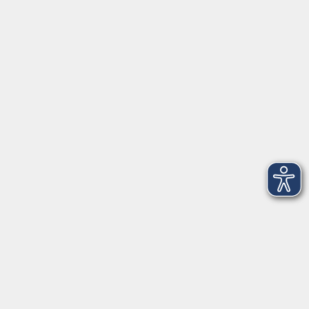
Herrsching
info@vhs-starnbergammersee.de
So erreichen Sie uns.
Öffnungszeiten
Geschäftsstelle Herrsching:
Montag - Freitag
08:30 - 12:30 Uhr
Dienstag
15:00 - 18:00 Uhr
Geschäftsstelle Starnberg:
Montag - Donnerstag
08:30 - 12:30 Uhr
Freitag
10:00 - 12:00 Uhr
Mittwoch zusätzlich
16:00 - 19:00 Uhr
Donnerstag zusätzlich
16:00 - 18:00 Uhr