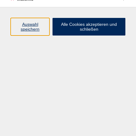
Programm
Auswahl
Alle Cookies akzeptieren und
Gesellschaft
speichern
schließen
Beruf
Sprachen
Gesundheit
Kultur
Junge vhs
Online & Hybrid
Verbraucherbildung
Inhalte
Startseite