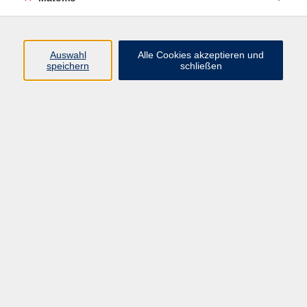
Programm
Auswahl
Alle Cookies akzeptieren und
Gesellschaft
speichern
schließen
Beruf
Sprachen
Gesundheit
Kultur
Junge vhs
Online & Hybrid
Verbraucherbildung
Inhalte
Startseite