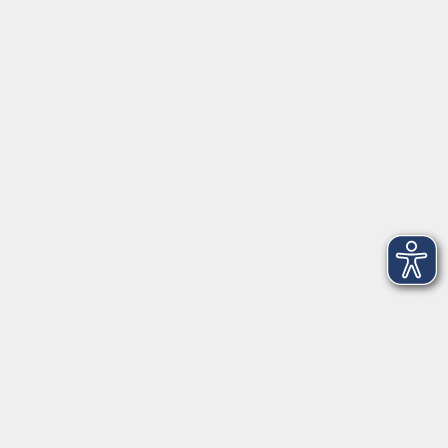
Herrsching
info@vhs-starnbergammersee.de
So erreichen Sie uns.
Öffnungszeiten
Geschäftsstelle Herrsching:
Montag - Freitag
08:30 - 12:30 Uhr
Dienstag
15:00 - 18:00 Uhr
Geschäftsstelle Starnberg:
Montag - Donnerstag
08:30 - 12:30 Uhr
Freitag
10:00 - 12:00 Uhr
Mittwoch zusätzlich
16:00 - 19:00 Uhr
Donnerstag zusätzlich
16:00 - 18:00 Uhr