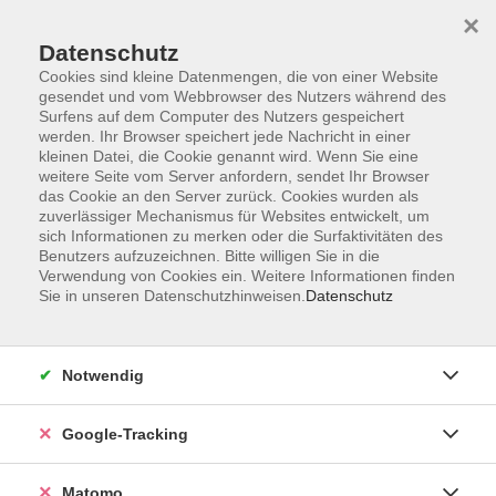
×
Datenschutz
Cookies sind kleine Datenmengen, die von einer Website
gesendet und vom Webbrowser des Nutzers während des
Surfens auf dem Computer des Nutzers gespeichert
Skip to main content
werden. Ihr Browser speichert jede Nachricht in einer
kleinen Datei, die Cookie genannt wird. Wenn Sie eine
weitere Seite vom Server anfordern, sendet Ihr Browser
Der Kurs konnte nicht gefunden werden.
das Cookie an den Server zurück. Cookies wurden als
zuverlässiger Mechanismus für Websites entwickelt, um
sich Informationen zu merken oder die Surfaktivitäten des
Benutzers aufzuzeichnen. Bitte willigen Sie in die
Verwendung von Cookies ein. Weitere Informationen finden
Sie in unseren Datenschutzhinweisen.
Datenschutz
AGB
Datenschutzerklärung
Impressum
Notwendig
Newsletter
| Login für Kursleitende
Google-Tracking
Widerruf
Matomo