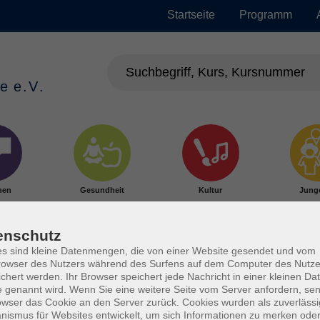
Startseite
Programm
hen
Gesundheit
Kultur
Jung
enschutz
s sind kleine Datenmengen, die von einer Website gesendet und vom
owser des Nutzers während des Surfens auf dem Computer des Nutze
chert werden. Ihr Browser speichert jede Nachricht in einer kleinen Dat
 genannt wird. Wenn Sie eine weitere Seite vom Server anfordern, se
owser das Cookie an den Server zurück. Cookies wurden als zuverlässi
ismus für Websites entwickelt, um sich Informationen zu merken oder