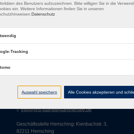
tivitäten des Benutzers aufzuzeichnen. Bitte willigen Sie in die Verwen
okies ein. Weitere Informationen finden Sie in unseren
schutzhinweisen.
Datenschutz
AGB
Datenschutzerklärung
Impress
twendig
ogle-Tracking
Kontakt
tomo
vhs StarnbergAmmersee e. V.
08151 9731210
Auswahl speichern
Alle Cookies akzeptieren und schl
Geschäftsstelle Starnberg: Bahnhofplatz 14,
82319 Starnberg
info@vhs-starnbergammersee.de
Geschäftsstelle Herrsching: Kienbachstr. 3,
82211 Herrsching