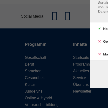
Surfak
von Co
Daten
Social Media
No
Go
Programm
Inhalte
Ma
Gesellschaft
Startseite
Beruf
Programm
Sprachen
Aktuelles
Gesundheit
Service
Kultur
Über uns
Junge vhs
Newsletter
Online & Hybrid
Verbraucherbildung