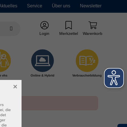
Aktuelles
Service
Über uns
Newsletter
Login
Merkzettel
Warenkorb
e vhs
Online & Hybrid
Verbraucherbildung
×
rs
ei, die
ndet
ger
 die