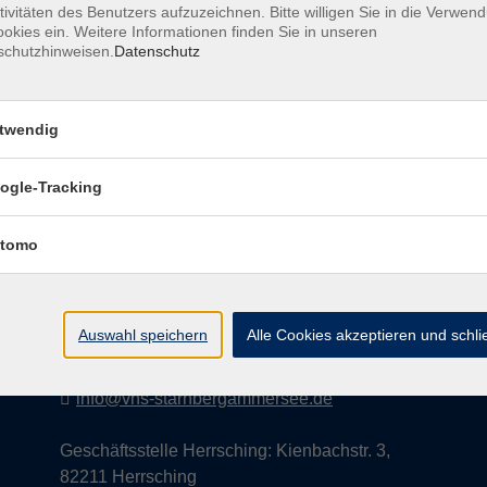
tivitäten des Benutzers aufzuzeichnen. Bitte willigen Sie in die Verwen
okies ein. Weitere Informationen finden Sie in unseren
schutzhinweisen.
Datenschutz
AGB
Datenschutzerklärung
Impress
twendig
ogle-Tracking
Kontakt
tomo
vhs StarnbergAmmersee e. V.
08151 9731210
Auswahl speichern
Alle Cookies akzeptieren und schl
Geschäftsstelle Starnberg: Bahnhofplatz 14,
82319 Starnberg
info@vhs-starnbergammersee.de
Geschäftsstelle Herrsching: Kienbachstr. 3,
82211 Herrsching