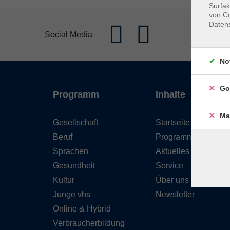
Surfak
von Co
Daten
Social Media
No
Go
Programm
Inhalte
Ma
Gesellschaft
Startseite
Beruf
Programm
Sprachen
Aktuelles
Gesundheit
Service
Kultur
Über uns
Junge vhs
Newsletter
Online & Hybrid
Verbraucherbildung