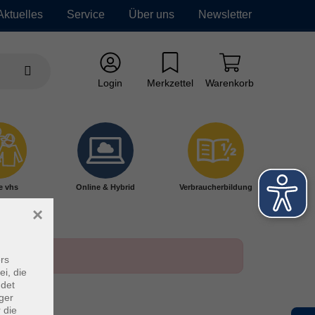
Aktuelles
Service
Über uns
Newsletter
Login
Merkzettel
Warenkorb
e vhs
Online & Hybrid
Verbraucherbildung
×
rs
ei, die
ndet
ger
 die