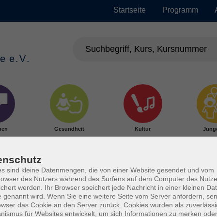
Startseite
Programm
hen
Gesundheit
Kultur
Jung
enschutz
s sind kleine Datenmengen, die von einer Website gesendet und vom
owser des Nutzers während des Surfens auf dem Computer des Nutze
chert werden. Ihr Browser speichert jede Nachricht in einer kleinen Dat
 genannt wird. Wenn Sie eine weitere Seite vom Server anfordern, se
owser das Cookie an den Server zurück. Cookies wurden als zuverlässi
ismus für Websites entwickelt, um sich Informationen zu merken oder