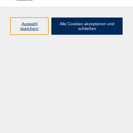
Programm
Auswahl
Alle Cookies akzeptieren und
Gesellschaft
speichern
schließen
Beruf
Sprachen
Gesundheit
Kultur
Junge vhs
Online & Hybrid
Verbraucherbildung
Inhalte
Startseite