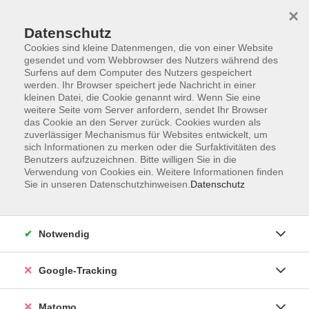
×
Datenschutz
Cookies sind kleine Datenmengen, die von einer Website
gesendet und vom Webbrowser des Nutzers während des
Surfens auf dem Computer des Nutzers gespeichert
Skip to main content
werden. Ihr Browser speichert jede Nachricht in einer
kleinen Datei, die Cookie genannt wird. Wenn Sie eine
weitere Seite vom Server anfordern, sendet Ihr Browser
Der Kurs konnte nicht gefunden werden.
das Cookie an den Server zurück. Cookies wurden als
zuverlässiger Mechanismus für Websites entwickelt, um
sich Informationen zu merken oder die Surfaktivitäten des
Benutzers aufzuzeichnen. Bitte willigen Sie in die
Verwendung von Cookies ein. Weitere Informationen finden
Sie in unseren Datenschutzhinweisen.
Datenschutz
AGB
Datenschutzerklärung
Impressum
Notwendig
Newsletter
| Login für Kursleitende
Google-Tracking
Widerruf
Matomo