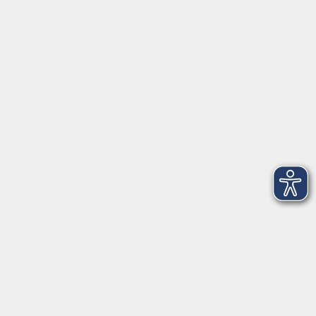
Herrsching
info@vhs-starnbergammersee.de
So erreichen Sie uns.
Öffnungszeiten
Geschäftsstelle Herrsching:
Montag - Freitag
08:30 - 12:30 Uhr
Dienstag
15:00 - 18:00 Uhr
Geschäftsstelle Starnberg:
Montag - Donnerstag
08:30 - 12:30 Uhr
Freitag
10:00 - 12:00 Uhr
Mittwoch zusätzlich
16:00 - 19:00 Uhr
Donnerstag zusätzlich
16:00 - 18:00 Uhr